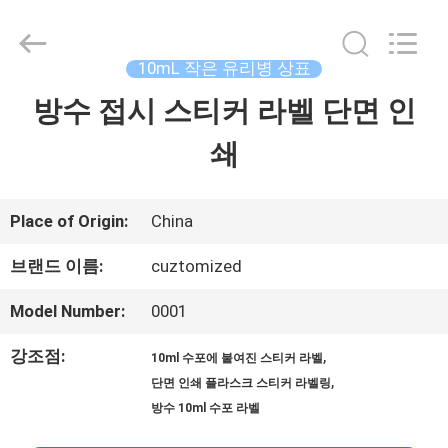
Copyright
©
2017
-
10mL 작은 유리병 상표
2026
Hjtc
방수 접시 스티커 라벨 단면 인
집
(Xiamen)
Industry
Co.,
쇄
Ltd.
제
All
Rights
Reserved.
품
Place of Origin:
China
브랜드 이름:
cuztomized
우
Model Number:
0001
리
강조점:
,
10ml 수포에 붙여진 스티커 라벨
에
,
단면 인쇄 플라스크 스티커 라벨링
방수 10ml 수포 라벨
대