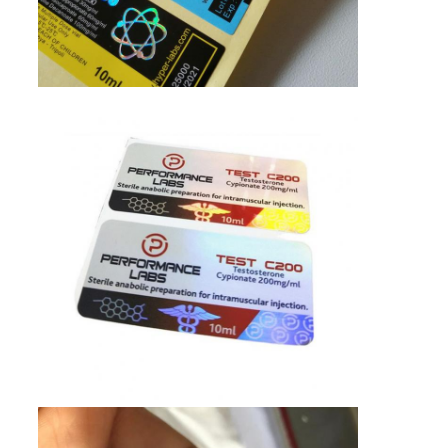
경
우
사
이
트
맵
PRIVACY
POLICY