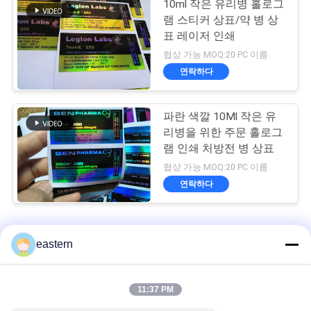
10ml 작은 유리병 홀로그
램 스티커 상표/약 병 상
표 레이저 인쇄
협상 가능 MOQ:20 PC 이름
연락하다
파란 색깔 10Ml 작은 유
리병을 위한 주문 홀로그
램 인쇄 처방전 병 상표
협상 가능 MOQ:20 PC 이름
연락하다
10mL 작은 유리병 상표
eastern
티르제 파티드 20mg 2 ML 펩타이드 바이알 병 라벨 스티커 인쇄
11:37 PM
GHRP6 5MG 2 MLB 병 라벨 스티커 인쇄 펩타이드 분말 라벨