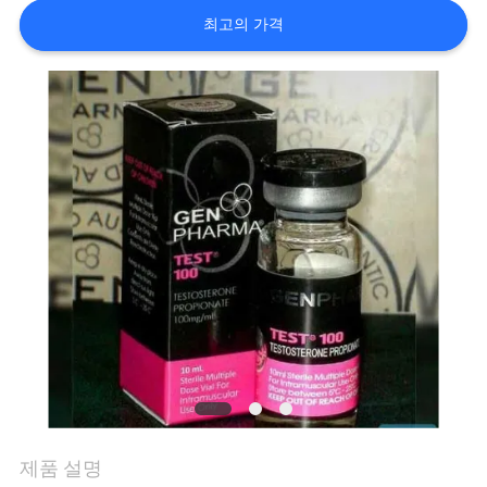
하
최고의 가격
여
공
장
여
행
품
질
관
제품 설명