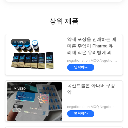
상위 제품
약제 포장을 인쇄하는 메
마른 주입이 Pharma 유
리제 작은 유리병에 의하
여 레테르를 붙입니다
negotionation MOQ:Negotionation
연락하다
옥산드롤론 아나버 구강
약
negotionation MOQ:Negotionation
연락하다