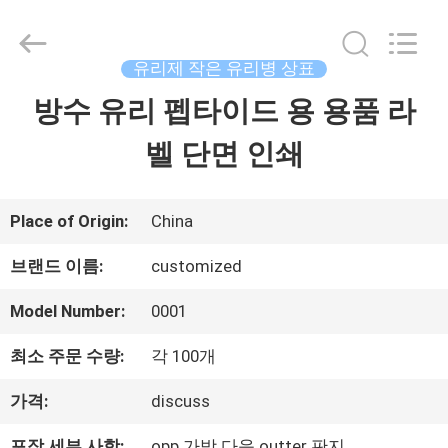
Copyright
©
2017
-
유리제 작은 유리병 상표
2026
Hjtc
방수 유리 펩타이드 용 용품 라
집
(Xiamen)
Industry
Co.,
벨 단면 인쇄
Ltd.
제
All
Rights
Reserved.
품
Place of Origin:
China
브랜드 이름:
customized
우
Model Number:
0001
리
최소 주문 수량:
각 100개
에
가격:
discuss
대
포장 세부 사항:
opp 가방 다음 outter 판지