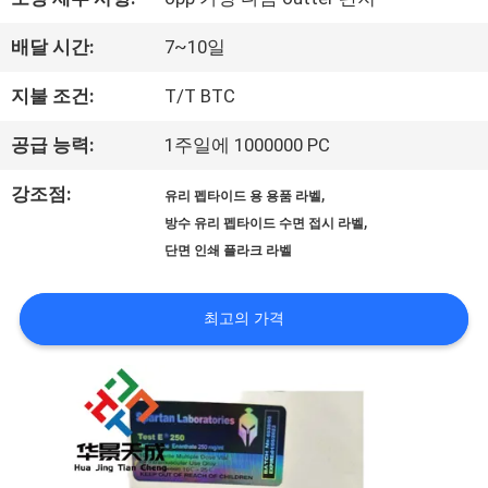
하
배달 시간:
7~10일
여
지불 조건:
T/T BTC
공
공급 능력:
1주일에 1000000 PC
장
강조점:
,
유리 펩타이드 용 용품 라벨
,
방수 유리 펩타이드 수면 접시 라벨
여
단면 인쇄 플라크 라벨
행
최고의 가격
품
질
관