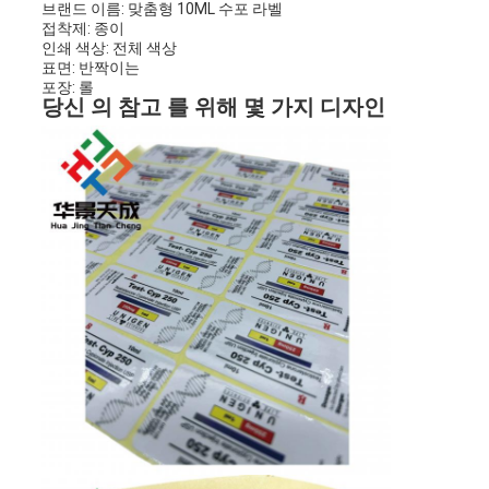
경
브랜드 이름: 맞춤형 10ML 수포 라벨
접착제: 종이
우
인쇄 색상: 전체 색상
표면: 반짝이는
포장: 롤
당신 의 참고 를 위해 몇 가지 디자인
사
이
트
맵
PRIVACY
POLICY