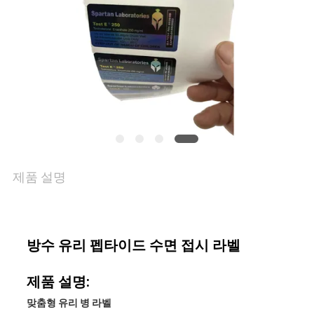
리
연
락
주
세
제품 설명
요
뉴
방수 유리 펩타이드 수면 접시 라벨
스
제품 설명:
맞춤형 유리 병 라벨