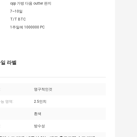
opp 가방 다음 outter 판지
7~10일
T/T BTC
1주일에 1000000 PC
라일 라벨
:
영구적인것
능 영역:
2.5인치
흰색
:
방수성