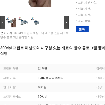
포장 세부 사항:
배달 시간:
지불 조건:
공급 능력:
접촉
큰 이미지 :
300dpi 프린트 해상도와 내구성 있는 재료의
방수 홀로그램 플라일 라벨
300dpi 프린트 해상도와 내구성 있는 재료의 방수 홀로그램 플
설명
프린팅 측면:
일 측면
접착제
제품 이름:
10mL 물약병 브랜드
인쇄 가
인쇄 기술:
디지털
색상:
프린팅 해상도:
300dpi
내구성