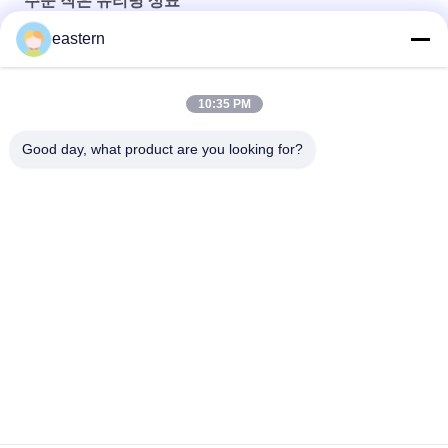
주문 작은 유리병 상표
eastern
Sus 250 10ml 유리 바이알 라벨
10ml 병용 맞춤형 인쇄 스티커 개인화된 라벨
10:35 PM
HG H 100IU 10 플라스크 라벨 소마트로핀 1 플라스크 라벨 스티커
Good day, what product are you looking for?
금색 로고
모든
유리제 작은 유리병 
약병 라벨
상표
10mL 작은 유리병 상
주문 작은 유리병 상
표
표
10ml 작은 유리병 상
안전 홀로그램 스티
자
커