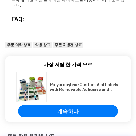
니다.
FAQ:
.
주문 의학 상표
약병 상표
주문 처방전 상표
가장 저렴 한 가격 으로
Polypropylene Custom Vial Labels
with Removable Adhesive and
Lamination Finishing
Polypropylene Custom Vial Labels
with Removable Adhesive and
Lamination
계속하다