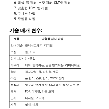
색상: 풀 컬러, 스팟 컬러, CMYK 컬러
맞춤형 10ml 병 라벨
주사용 라벨
주입유 라벨
기술 매개 변수:
제품
맞춤형 접시 라벨
인쇄 기술
플렉서그래피, 디지털
포장
롤, 시트
회전 시간
3 ~ 5 일
마무리
매트, 반짝이는, 높은 반짝이는, 라미네이션
형태
직사각형, 원, 타원형, 제곱
색상
풀 컬러, 스팟 컬러, CMYK 컬러
접착제
영구적, 벗겨질 수, 다시 배치 될 수 있는 것
증거
PDF, 디지털, 하드 코피
인쇄
디지털, 오프셋
사용
실내, 야외