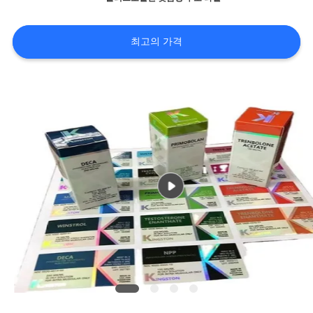
리
최고의 가격
연
락
주
세
요
뉴
스