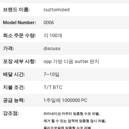
하
브랜드 이름:
cuztomized
여
Model Number:
0006
최소 주문 수량:
각 100개
공
가격:
discuss
장
포장 세부 사항:
opp 가방 다음 outter 판지
여
배달 시간:
7~10일
행
지불 조건:
T/T BTC
품
공급 능력:
1주일에 1000000 PC
질
강조점:
,
라미네이션 마무리 맞춤형 수포 라벨
,
관
제거 할 수 있는 접착제 맞춤형 접시 라벨
폴리프로필렌 맞춤형 수포 라벨