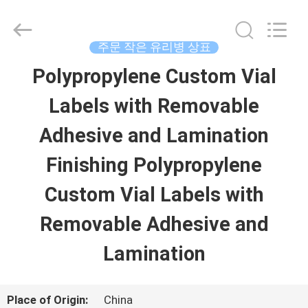
Copyright
©
2017
-
주문 작은 유리병 상표
2026
Hjtc
Polypropylene Custom Vial
집
(Xiamen)
Industry
Co.,
Labels with Removable
Ltd.
제
All
Adhesive and Lamination
Rights
Reserved.
품
Finishing Polypropylene
Custom Vial Labels with
우
Removable Adhesive and
리
Lamination
에
대
Place of Origin:
China