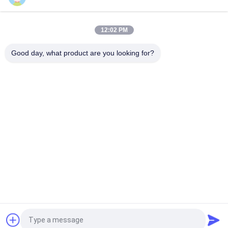
Sus 250 10ml 유리 바이알 라벨
10ml 병용 맞춤형 인쇄 스티커 개인화된 라벨
12:02 PM
HG H 100IU 10 플라스크 라벨 소마트로핀 1 플라스크 라벨 스티커
Good day, what product are you looking for?
금색 로고
모든
유리제 작은 유리병 
약병 라벨
상표
10mL 작은 유리병 상
주문 작은 유리병 상
표
표
10ml 작은 유리병 상
안전 홀로그램 스티
자
커
약제 포장 상자
약 병 상표
견적 요청