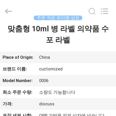
Copyright
©
2017
-
주문 작은 유리병 상표
2026
Hjtc
맞춤형 10ml 병 라벨 의약품 수
집
(Xiamen)
Industry
Co.,
포 라벨
Ltd.
제
All
Rights
Reserved.
품
Place of Origin:
China
브랜드 이름:
cuztomized
우
Model Number:
0006
리
최소 주문 수량:
소량도 가능합니다
에
가격:
discuss
대
포장 세부 사항:
OPP 가방을 외부 상자에 넣습니다.