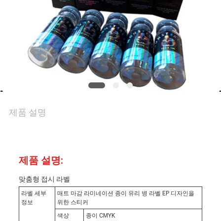
리
연
락
주
세
제품 설명
요
제품 설명:
뉴
맞춤형 접시 라벨
스
라벨 세부
매트 마감 라미네이션 종이 유리 병 라벨 EP 디자인을
정보
위한 스티커
색상
종이 CMYK