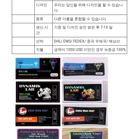
경
디자인
우리는 당신을 위해 디자인을 할 수 있습니
다
우
종류
다른 이름을 혼합할 수 있습니다
생산 시
기증 및 디자인 승인 받은 후 7-10 일
간
사
선박
DHL/ EMS/ FEDEX/ 중국 우체국/ 해상선
이
지불
금액이 1000 USD 미만인 경우 보증금 100%
트
맵
PRIVACY
POLICY