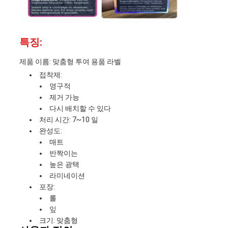
특징:
제품 이름: 맞춤형 투여 용품 라벨
접착제:
영구적
제거 가능
다시 배치할 수 있다
처리 시간: 7~10 일
완성도:
매트
반짝이는
높은 광택
라미네이션
포장:
롤
잎
크기: 맞춤형