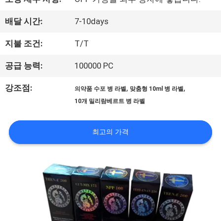
하
배달 시간:
7-10days
여
지불 조건:
T/T
공
공급 능력:
100000 PC
장
강조점:
,
,
의약품 수포 병 라벨
맞춤형 10ml 병 라벨
10개 밀리람베르트 병 라벨
여
행
최고의 가격
품
질
관