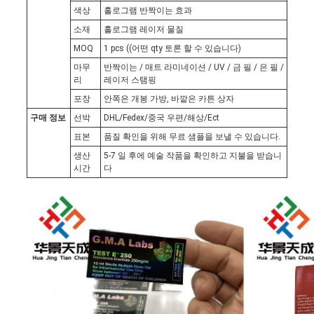
경
색상
홀로그램 반짝이는 효과
우
소재
홀로그램 레이저 물질
MOQ
1 pcs ((어떤 qty 토론 할 수 있습니다)
마무
반짝이는 / 매트 라미네이션 / UV / 금 필 / 은 필 /
사
리
레이저 스탬핑
포장
안쪽은 개봉 가방, 바깥은 카튼 상자
이
구매 정보
선박
DHL/Fedex/중국 우편/해상/Ect
표본
품질 확인을 위해 무료 샘플을 보낼 수 있습니다.
트
생산
5-7 일 후에 예술 작품을 확인하고 지불을 받습니
시간
다
맵
PRIVACY
POLICY