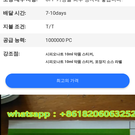
하
배달 시간:
7-10days
여
지불 조건:
T/T
공
공급 능력:
1000000 PC
장
강조점:
,
시피오나트 10ml 약품 스티커
,
시피오나트 10ml 약품 스티커
포장지 소스 라벨
여
행
최고의 가격
품
질
관