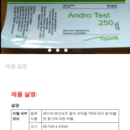
리
연
락
주
세
제품 설명
요
제품 설명:
뉴
설명
스
라벨 세부
품목
레이저 레인보우 컬러 의약품 10ml 유리 병 태블
정보
이름
릿 용기에 대한 라벨
크기
60.7cm x 4.5cm