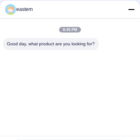
eastern
Sus 250 10ml 유리 바이알 라벨
10ml 병용 맞춤형 인쇄 스티커 개인화된 라벨
8:45 PM
HG H 100IU 10 플라스크 라벨 소마트로핀 1 플라스크 라벨 스티커
Good day, what product are you looking for?
금색 로고
모든
유리제 작은 유리병 
약병 라벨
상표
10mL 작은 유리병 상
주문 작은 유리병 상
표
표
10ml 작은 유리병 상
안전 홀로그램 스티
자
커