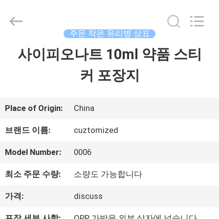
Copyright
©
2017
-
주문 작은 유리병 상표
2026
Hjtc
사이피오나트 10ml 약품 스티
집
(Xiamen)
Industry
Co.,
커 포장지
Ltd.
제
All
Rights
Reserved.
품
Place of Origin:
China
브랜드 이름:
cuztomized
우
Model Number:
0006
리
최소 주문 수량:
소량도 가능합니다
에
가격:
discuss
대
포장 세부 사항:
OPP 가방을 외부 상자에 넣습니다.