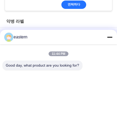
연락하다
약병 라벨
경구용 시알리스 타달라필 100mg 라벨
eastern
SS-31 강한 접착제 라벨 펩타이드 플라스크 라벨
11:44 PM
바이오멕스 실험실 기록저장소 동화작용 주문 제작된 브랜드와 광
택이 난 박스
Good day, what product are you looking for?
모든
유리제 작은 유리병 
약병 라벨
상표
10mL 작은 유리병 상
주문 작은 유리병 상
표
표