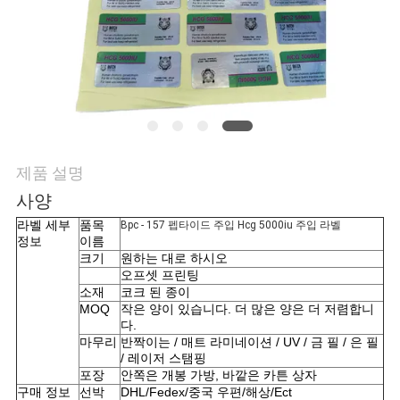
연
락
주
세
제품 설명
요
사양
라벨 세부
품목
Bpc - 157 펩타이드 주입 Hcg 5000iu 주입 라벨
뉴
정보
이름
크기
원하는 대로 하시오
스
오프셋 프린팅
소재
코크 된 종이
MOQ
작은 양이 있습니다. 더 많은 양은 더 저렴합니
다.
경
마무리
반짝이는 / 매트 라미네이션 / UV / 금 필 / 은 필
/ 레이저 스탬핑
우
포장
안쪽은 개봉 가방, 바깥은 카튼 상자
구매 정보
선박
DHL/Fedex/중국 우편/해상/Ect