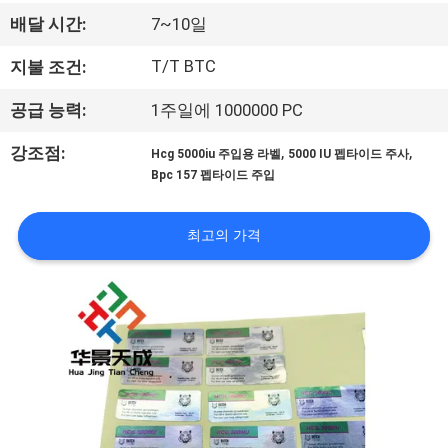
하
배달 시간:
7~10일
여
T/T BTC
지불 조건:
공
공급 능력:
1주일에 1000000 PC
장
,
,
강조점:
Hcg 5000iu 주입용 라벨
5000 IU 펩타이드 주사
Bpc 157 펩타이드 주입
여
행
최고의 가격
품
질
관
리