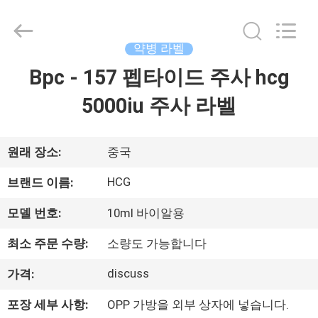
Copyright
©
2017
-
2026
약병 라벨
Hjtc
(Xiamen)
Bpc - 157 펩타이드 주사 hcg
집
Industry
Co.,
Ltd.
5000iu 주사 라벨
All
Rights
Reserved.
제
품
원래 장소:
중국
HCG
브랜드 이름:
우
모델 번호:
10ml 바이알용
리
최소 주문 수량:
소량도 가능합니다
에
discuss
가격:
대
포장 세부 사항:
OPP 가방을 외부 상자에 넣습니다.