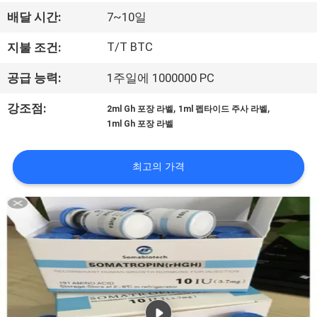
하
배달 시간:
7~10일
여
T/T BTC
지불 조건:
공
공급 능력:
1주일에 1000000 PC
장
,
,
강조점:
2ml Gh 포장 라벨
1ml 펩타이드 주사 라벨
1ml Gh 포장 라벨
여
행
최고의 가격
품
질
관
리