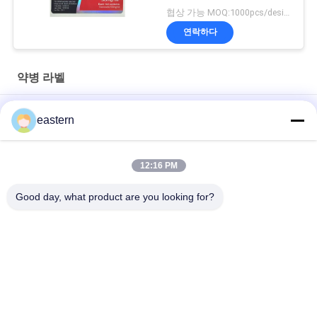
협상 가능 MOQ:1000pcs/design
연락하다
약병 라벨
경구용 시알리스 타달라필 100mg 라벨
eastern
SS-31 강한 접착제 라벨 펩타이드 플라스크 라벨
12:16 PM
바이오멕스 실험실 기록저장소 동화작용 주문 제작된 브랜드와 광
택이 난 박스
Good day, what product are you looking for?
모든
유리제 작은 유리병 
약병 라벨
상표
10mL 작은 유리병 상
주문 작은 유리병 상