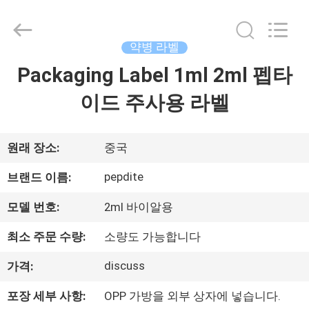
Copyright
©
2017
-
2026
약병 라벨
Hjtc
(Xiamen)
Packaging Label 1ml 2ml 펩타
집
Industry
Co.,
Ltd.
이드 주사용 라벨
All
Rights
Reserved.
제
품
원래 장소:
중국
pepdite
브랜드 이름:
우
모델 번호:
2ml 바이알용
리
최소 주문 수량:
소량도 가능합니다
에
discuss
가격:
대
포장 세부 사항:
OPP 가방을 외부 상자에 넣습니다.