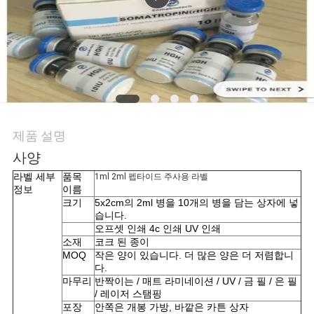
연
락
주
세
제품 설명
요
사양
라벨 세부
품목
1ml 2ml 펩타이드 주사용 라벨
뉴
정보
이름
크기
5x2cm의 2ml 병을 10개의 병을 담는 상자에 넣
스
습니다.
오프셋 인쇄 4c 인쇄 UV 인쇄
소재
코크 된 종이
MOQ
작은 양이 있습니다. 더 많은 양은 더 저렴합니
경
다.
마무리
반짝이는 / 매트 라미네이션 / UV / 금 필 / 은 필
우
/ 레이저 스탬핑
포장
안쪽은 개봉 가방, 바깥은 카튼 상자