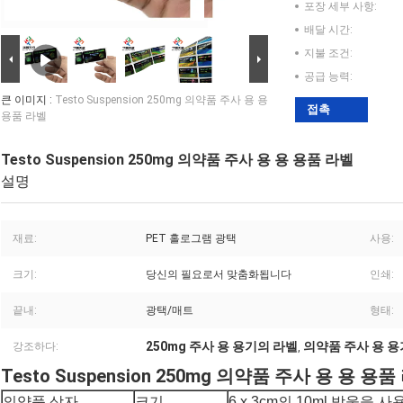
포장 세부 사항:
배달 시간:
지불 조건:
공급 능력:
큰 이미지 :
Testo Suspension 250mg 의약품 주사 용 용
접촉
용품 라벨
Testo Suspension 250mg 의약품 주사 용 용 용품 라벨
설명
재료:
PET 홀로그램 광택
사용:
크기:
당신의 필요로서 맞춤화됩니다
인쇄:
끝내:
광택/매트
형태:
250mg 주사 용 용기의 라벨
의약품 주사 용 용
강조하다:
,
Testo Suspension 250mg 의약품 주사 용 용 용품
의약품 상자
크기
6 x 3cm의 10ml 방울을 