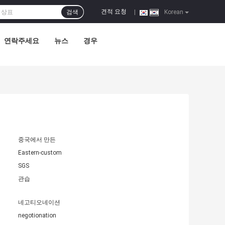
견적 요청
검색
|
Korean
연락주세요
뉴스
경우
중국에서 만든
Eastern-custom
SGS
관습
네고티오네이션
negotionation