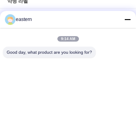
약병 라벨
경구용 시알리스 타달라필 100mg 라벨
eastern
SS-31 강한 접착제 라벨 펩타이드 플라스크 라벨
9:14 AM
바이오멕스 실험실 기록저장소 동화작용 주문 제작된 브랜드와 광
택이 난 박스
Good day, what product are you looking for?
모든
유리제 작은 유리병 
약병 라벨
상표
10mL 작은 유리병 상
주문 작은 유리병 상
표
표
10ml 작은 유리병 상
안전 홀로그램 스티
자
커