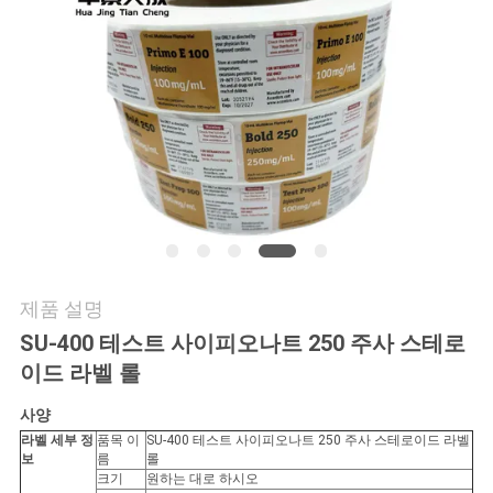
연
락
주
세
요
뉴
제품 설명
스
SU-400 테스트 사이피오나트 250 주사 스테로
이드 라벨 롤
경
사양
라벨 세부 정
품목 이
SU-400 테스트 사이피오나트 250 주사 스테로이드 라벨
우
보
름
롤
크기
원하는 대로 하시오