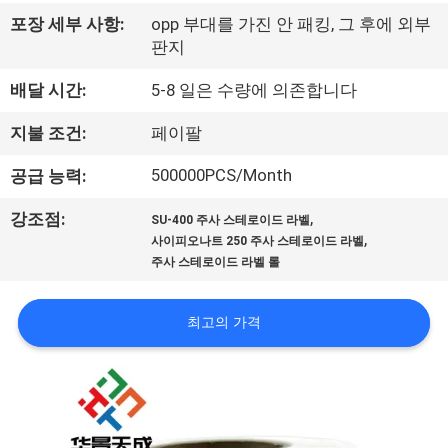
하
포장 세부 사항:
opp 부대를 가진 안 패킹, 그 후에 외부
여
판지
배달 시간:
5-8 일은 수량에 의존합니다
공
지불 조건:
페이팔
장
500000PCS/Month
공급 능력:
여
,
강조점:
행
SU-400 주사 스테로이드 라벨
,
사이피오나트 250 주사 스테로이드 라벨
주사 스테로이드 라벨 롤
품
최고의 가격
질
관
리