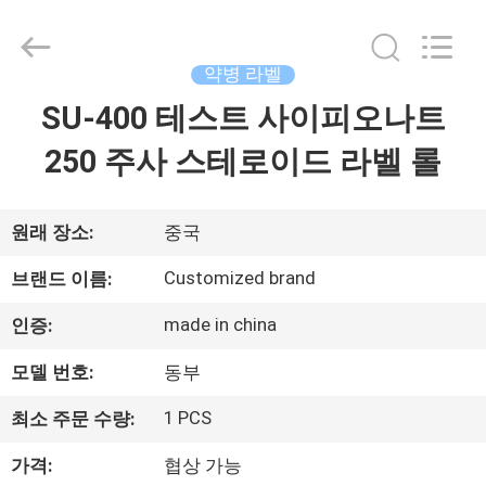
Copyright
©
2017
-
2026
약병 라벨
Hjtc
(Xiamen)
SU-400 테스트 사이피오나트
집
Industry
Co.,
Ltd.
250 주사 스테로이드 라벨 롤
All
Rights
Reserved.
제
품
원래 장소:
중국
Customized brand
브랜드 이름:
우
made in china
인증:
리
모델 번호:
동부
에
1 PCS
최소 주문 수량:
대
가격:
협상 가능