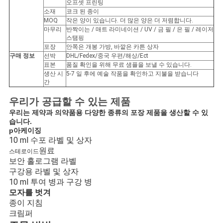
오프셋 프린팅
소재
코크 된 종이
사
MOQ
작은 양이 있습니다. 더 많은 양은 더 저렴합니다.
마무리
반짝이는 / 매트 라미네이션 / UV / 금 필 / 은 필 / 레이저
이
스탬핑
포장
안쪽은 개봉 가방, 바깥은 카튼 상자
구매 정보
선박
DHL/Fedex/중국 우편/해상/Ect
트
표본
품질 확인을 위해 무료 샘플을 보낼 수 있습니다.
생산 시
5-7 일 후에 예술 작품을 확인하고 지불을 받습니다
맵
간
우리가 공급할 수 있는 제품
PRIVACY
우리는 제약과 의약품용 다양한 종류의 포장 제품을 생산할 수 있
습니다.
POLICY
p
아케이징
10 ml 수포 라벨 및 상자
원료
스테로이드
보안 홀로그램 라벨
구강용 라벨 및 상자
10 ml 투여 병과 구강 병
모자를 벗겨
종이 지침
크림퍼