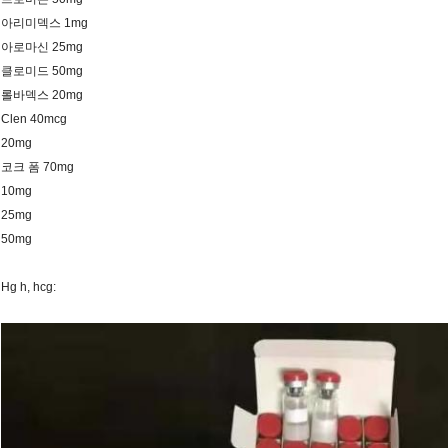
아리미덱스 1mg
아로마신 25mg
클로미드 50mg
롤바덱스 20mg
Clen 40mcg
20mg
코크 폼 70mg
10mg
25mg
50mg
Hg h, hcg: