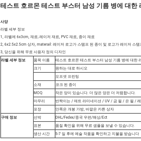
테스트 호르몬 테스트 부스터 남성 기름 병에 대한
사양
라벨 세부 정보
1, 라벨에 6x3cm, 재료; 레이저 재료, PVC 재료, 종이 재료
2, 6x2.5x2.5cm 상자, materail: 레이저 로고가 스탬프 된 종이 및 로고가 레이저 스
3, 당신을 위해 무료 사용자 정의 디자인
라벨 세부 정보
품목 이름
테스트 호르몬 테스트 부스터 남성 기름 병에 대한 
크기
원하는 대로 하시오
오프셋 프린팅
소재
코크 된 종이
MOQ
작은 양이 있습니다. 더 많은 양은 더 저렴합니다.
마무리
반짝이는 / 매트 라미네이션 / UV / 금 필 / 은 필 /
포장
안쪽은 개봉 가방, 바깥은 카튼 상자
구매 정보
선박
DHL/Fedex/중국 우편/해상/Ect
표본
품질 확인을 위해 무료 샘플을 보낼 수 있습니다.
생산 시간
5-7 일 후에 예술 작품을 확인하고 지불을 받습니다