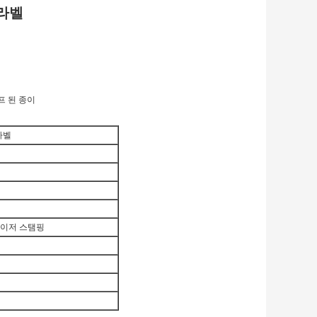
 라벨
탬프 된 종이
라벨
 레이저 스탬핑