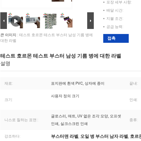
포장 세부 사항:
배달 시간:
지불 조건:
공급 능력:
큰 이미지 :
테스트 호르몬 테스트 부스터 남성 기름 병에
접촉
대한 라벨
테스트 호르몬 테스트 부스터 남성 기름 병에 대한 라벨
설명
재료:
표지판에 흰색 PVC, 상자에 종이
끝내:
사용자 정의 크기
크기:
인쇄:
글로스리, 매트, UV 엷은 조각 모양, 오프셋
니스로 칠하는 표면::
종류:
인쇄, 실크스크린 인쇄
부스터맨 라벨
오일 병 부스터 남자 라벨
호르몬
강조하다:
,
,