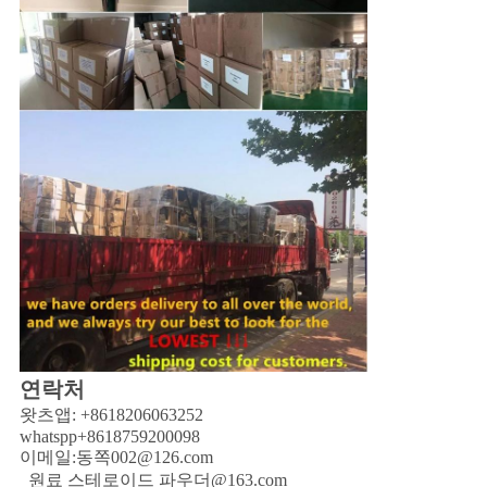
연락처
왓츠앱: +8618206063252
whatspp+8618759200098
이메일:
동쪽002@126.com
원료 스테로이드 파우더@163.com