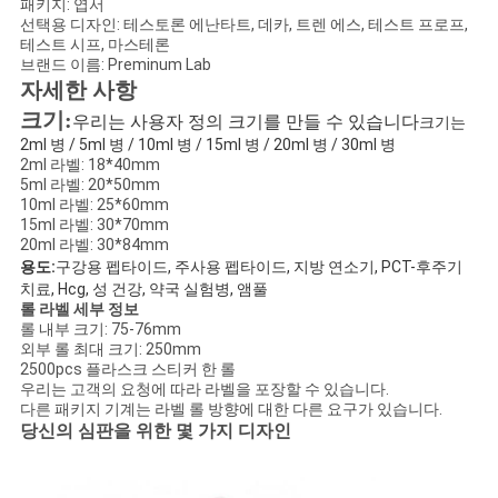
패키지: 엽서
선택용 디자인: 테스토론 에난타트, 데카, 트렌 에스, 테스트 프로프,
사
테스트 시프, 마스테론
브랜드 이름: Preminum Lab
이
자세한 사항
크기:
우리는 사용자 정의 크기를 만들 수 있습니다
크기는
트
2ml 병 / 5ml 병 / 10ml 병 / 15ml 병 / 20ml 병 / 30ml 병
2ml 라벨: 18*40mm
맵
5ml 라벨: 20*50mm
10ml 라벨: 25*60mm
15ml 라벨: 30*70mm
20ml 라벨: 30*84mm
PRIVACY
용도:
구강용 펩타이드, 주사용 펩타이드, 지방 연소기, PCT-후주기
POLICY
치료, Hcg, 성 건강, 약국 실험병, 앰풀
롤 라벨 세부 정보
롤 내부 크기: 75-76mm
외부 롤 최대 크기: 250mm
2500pcs 플라스크 스티커 한 롤
우리는 고객의 요청에 따라 라벨을 포장할 수 있습니다.
다른 패키지 기계는 라벨 롤 방향에 대한 다른 요구가 있습니다.
당신의 심판을 위한 몇 가지 디자인