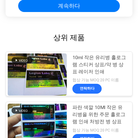
계속하다
상위 제품
10ml 작은 유리병 홀로그
램 스티커 상표/약 병 상
표 레이저 인쇄
협상 가능 MOQ:20 PC 이름
연락하다
파란 색깔 10Ml 작은 유
리병을 위한 주문 홀로그
램 인쇄 처방전 병 상표
협상 가능 MOQ:20 PC 이름