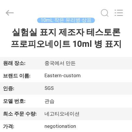
Copyright
©
2017
-
2026
10mL 작은 유리병 상표
Hjtc
(Xiamen)
실험실 표지 제조자 테스토론
집
Industry
Co.,
Ltd.
프로피오네이트 10ml 병 표지
All
Rights
Reserved.
제
품
원래 장소:
중국에서 만든
Eastern-custom
브랜드 이름:
우
SGS
인증:
리
모델 번호:
관습
에
최소 주문 수량:
네고티오네이션
대
negotionation
가격: