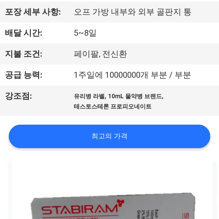
하
포장 세부 사항:
오프 가방 내부와 외부 골판지 통
여
배달 시간:
5~8일
공
지불 조건:
페이팔, 전신환
장
공급 능력:
1주일에 10000000개 부분 / 부분
여
,
,
강조점:
유리병 라벨
10mL 물약병 브랜드
테스토스테론 프로피오네이트
행
최고의 가격
품
질
관
리