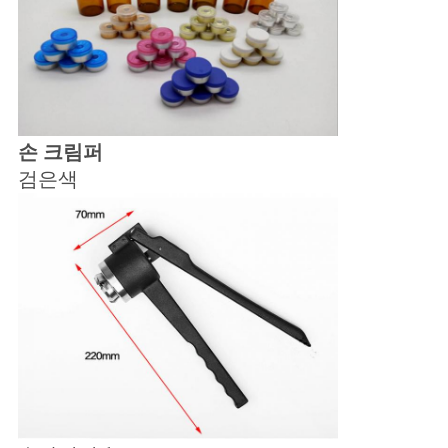
손 크림퍼
검은색