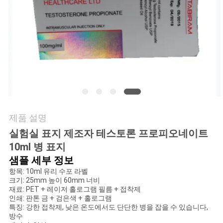
연
락
주
세
요
제품 설명
뉴
실험실 표지 제조자 테스토론 프로피오네이트
10ml 병 표지
스
샘플 세부 정보
항목: 10ml 유리 수포 라벨
크기: 25mm 높이 60mm 너비
경
재료: PET + 레이저 홀로그램 필름 + 접착제
인쇄: 판톤 금 + 검은색 + 홀로그램
우
특징: 강한 접착제, 낮은 온도에서도 단단한 병을 잡을 수 있습니다,
방수