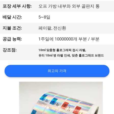
하
포장 세부 사항:
오프 가방 내부와 외부 골판지 통
여
배달 시간:
5~8일
공
지불 조건:
페이팔, 전신환
장
공급 능력:
1주일에 10000000개 부분 / 부분
여
,
강조점:
10ml 맞춤형 홀로그래픽 접시 라벨
,
유리 10ml 병 라벨 인쇄
맞춘 홀로그래프 브랜드
행
최고의 가격
품
질
관
리