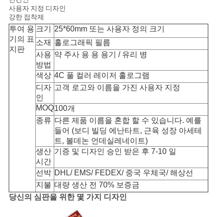
사용자 지정 디자인
사
강한 접착제
투여 용
크기
25*60mm 또는 사용자 정의 크기
이
기의 표
소재
홀로그래픽 필름
지판
사용
약 주사 용 용 용기 / 유리 병
트
방법
맵
색상
4C 풀 컬러 레이저 홀로그램
디자
고객 로고와 이름을 가진 사용자 지정
인
PRIVACY
MOQ
100개
종류
다른 제품 이름을 혼합 할 수 있습니다. 예를
POLICY
들어 (보디 빌딩 에난타트, 근육 성장 아세테
트, 볼데논 언데실레네이트)
생산
기증 및 디자인 승인 받은 후 7-10 일
시간
선박
DHL/ EMS/ FEDEX/ 중국 우체국/ 해상선
지불
대량 생산 전 70% 보증금
당신의 심판을 위한 몇 가지 디자인