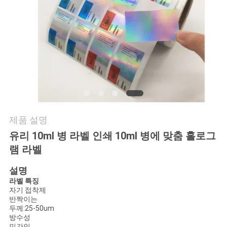
연
락
주
세
요
제품 설명
뉴
유리 10ml 병 라벨 인쇄 10ml 병에 맞춤 홀로그
램 라벨
스
설명
라벨 특징
경
자기 접착제
반짝이는
두께:25-50um
우
방수성
민간인