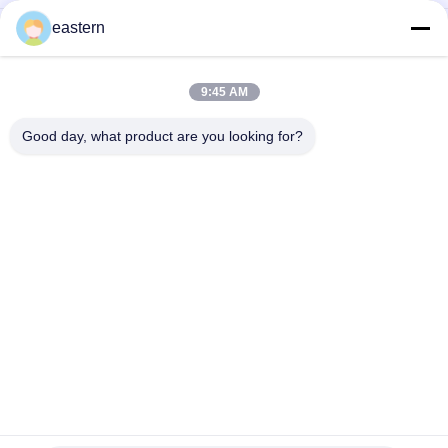
eastern
티르제 파티드 20mg 2 ML 펩타이드 바이알 병 라벨 스티커 인쇄
GHRP6 5MG 2 MLB 병 라벨 스티커 인쇄 펩타이드 분말 라벨
9:45 AM
GHRP6 5MG 2 MLB 병 라벨 스티커 인쇄 펩타이드 분말 라벨
Good day, what product are you looking for?
모든
유리제 작은 유리병 
약병 라벨
상표
10mL 작은 유리병 상
주문 작은 유리병 상
표
표
10ml 작은 유리병 상
안전 홀로그램 스티
자
커
약제 포장 상자
약 병 상표