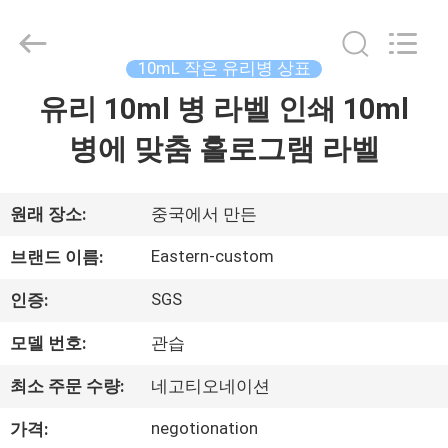
Copyright
©
2017
-
2026
10mL 작은 유리병 상표
Hjtc
(Xiamen)
유리 10ml 병 라벨 인쇄 10ml
집
Industry
Co.,
Ltd.
병에 맞춤 홀로그램 라벨
All
Rights
Reserved.
제
품
원래 장소:
중국에서 만든
Eastern-custom
브랜드 이름:
우
SGS
인증:
리
모델 번호:
관습
에
최소 주문 수량:
네고티오네이션
대
negotionation
가격: