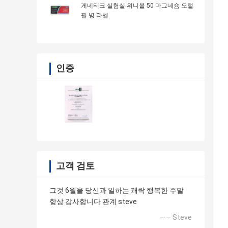
게네티크 실험실 위니볼 50 마그네슘 오럴
필 병 라벨
인증
고객 검토
그것 6월을 당신과 일하는 쾌락 행복한 주말
항상 감사합니다 관계 steve
—— Steve