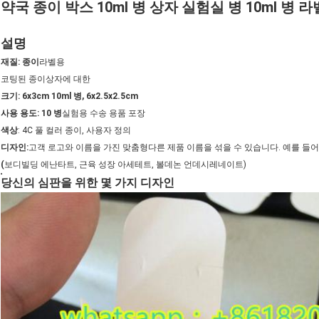
약국 종이 박스 10ml 병 상자 실험실 병 10ml 병
설명
재질: 종이
라벨용
코팅된 종이
상자에 대한
크기: 6x3cm 10ml 병, 6x2.5x2.5cm
사용 용도: 10 병
실험용 수송 용품 포장
색상
: 4C 풀 컬러 종이, 사용자 정의
디자인:
고객 로고와 이름을 가진 맞춤형
다른 제품 이름을 섞을 수 있습니다. 예를 들어 (Dros
(
보디빌딩 에난타트, 근육 성장 아세테트, 볼데논 언데시레네이트)
당신의 심판을 위한 몇 가지 디자인