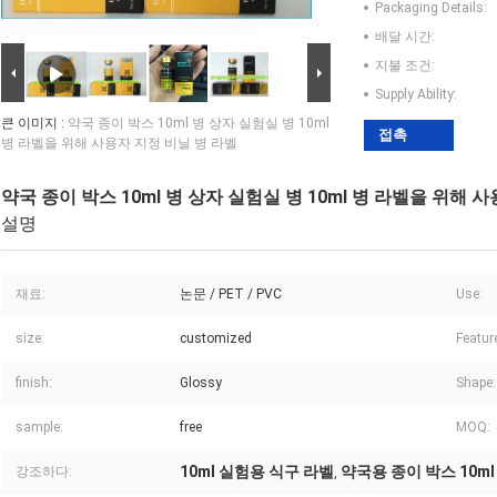
Packaging Details:
배달 시간:
지불 조건:
Supply Ability:
큰 이미지 :
약국 종이 박스 10ml 병 상자 실험실 병 10ml
접촉
병 라벨을 위해 사용자 지정 비닐 병 라벨
약국 종이 박스 10ml 병 상자 실험실 병 10ml 병 라벨을 위해 
설명
재료:
논문 / PET / PVC
Use:
size:
customized
Featur
finish:
Glossy
Shape:
sample:
free
MOQ:
10ml 실험용 식구 라벨
약국용 종이 박스 10ml
강조하다:
,