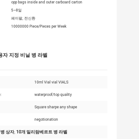
opp bags inside and outer carboard carton
5~8일
페이팔, 전신환
10000000 Piece/Pieces per Week
사용자 지정 비닐 병 라벨
10ml Vial vial VIALS
e:
waterproof/top quality
Square sharpe any shape
negotionation
 병 상자
10개 밀리람베르트 병 라벨
,