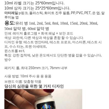
10ml 라벨 크기는 25*60mm입니다.
10ml 상자 크기는 25*25*60mm입니다.
사
마터레일:
p
핑크, 플라스틱, 화이트 진주 필름, PP, PVC, PET, 은 엽, 알
루미늄 엽
이
용도:
유리 병 1ml, 2ml, 5ml, 8ml, 10ml, 15ml, 20ml, 30ml,
트
50ml 알약 병, 60ml 알약 병
인쇄: 레이저 홀로그램 + 회색 패널 + 보안 코드
맵
색상: 파란색, 다른 색상과 색상을 혼합 할 수 있습니다.
디자인 유형: 테스트 엔안타테, 테스트 프로프, 마스터론, 테스트 시
프, 수스 타논, 트렌 아세테트,
윈스트롤 ect;
PRIVACY
특징: 강한 접착제, 낮은 온도에서도 단단한 병을 잡을 수 있습니다,
방수
POLICY
패키지: 롤, 최대 250mm 크기, 76mm 내부
사용 방법: 10ml 주사 용 용 용품
브랜드 이름: 맞춤형 약품
당신의 심판을 위한 몇 가지 디자인