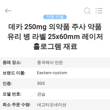
Copyright
©
2017
-
2026
약병 라벨
Hjtc
(Xiamen)
데카 250mg 의약품 주사 약품
집
Industry
Co.,
Ltd.
유리 병 라벨 25x60mm 레이저
All
Rights
Reserved.
제
홀로그램 재료
품
원래 장소:
중국에서 만든
우
Eastern-custom
브랜드 이름:
리
SGS
인증:
에
모델 번호:
관습
대
최소 주문 수량:
네고티오네이션