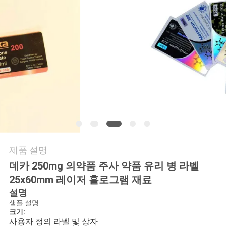
연
락
주
세
요
뉴
제품 설명
스
데카 250mg 의약품 주사 약품 유리 병 라벨
25x60mm 레이저 홀로그램 재료
경
설명
샘플 설명
우
크기:
사용자 정의 라벨 및 상자