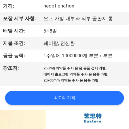
하
negotionation
가격:
여
포장 세부 사항:
오프 가방 내부와 외부 골판지 통
공
배달 시간:
5~8일
장
지불 조건:
페이팔, 전신환
여
공급 능력:
1주일에 10000000개 부분 / 부분
행
,
강조점:
250mg 의약품 주사 용 용 용품 접시 라벨
,
레이저 홀로그램 의약품 주사 용 용품 라벨
25x60mm 의약품 주사 용 용품 라벨
품
질
최고의 가격
관
리