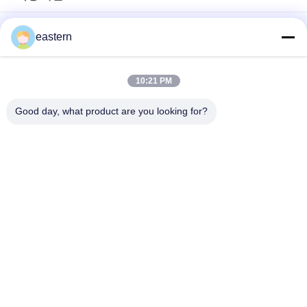
경구용 시알리스 타달라필 100mg 라벨
eastern
SS-31 강한 접착제 라벨 펩타이드 플라스크 라벨
10:21 PM
바이오멕스 실험실 기록저장소 동화작용 주문 제작된 브랜드와 광
택이 난 박스
Good day, what product are you looking for?
모든
유리제 작은 유리병 
약병 라벨
상표
10mL 작은 유리병 상
주문 작은 유리병 상
표
표
10ml 작은 유리병 상
안전 홀로그램 스티
자
커
약제 포장 상자
약 병 상표