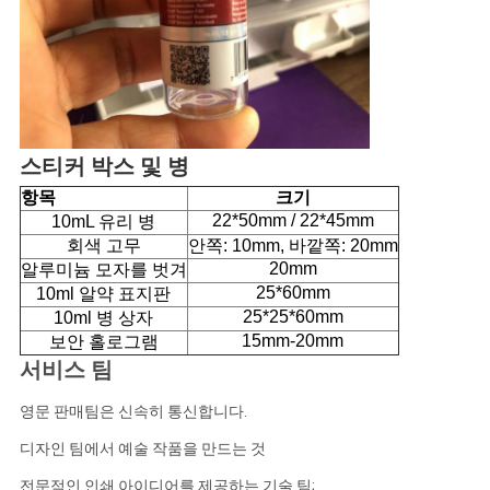
스티커 박스 및 병
항목
크기
22*50mm / 22*45mm
10mL 유리 병
회색 고무
안쪽: 10mm, 바깥쪽: 20mm
20mm
알루미늄 모자를 벗겨
25*60mm
10ml 알약 표지판
25*25*60mm
10ml 병 상자
15mm-20mm
보안 홀로그램
서비스 팀
영문 판매팀은 신속히 통신합니다.
디자인 팀에서 예술 작품을 만드는 것
전문적인 인쇄 아이디어를 제공하는 기술 팀;