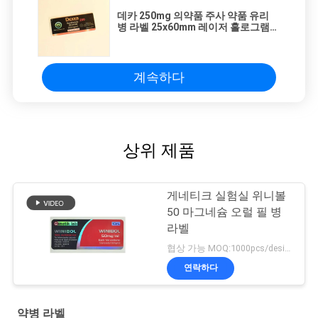
데카 250mg 의약품 주사 약품 유리
병 라벨 25x60mm 레이저 홀로그램
재료
계속하다
상위 제품
게네티크 실험실 위니볼
50 마그네슘 오럴 필 병
라벨
협상 가능 MOQ:1000pcs/design
연락하다
약병 라벨