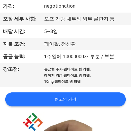
하
negotionation
가격:
여
포장 세부 사항:
오프 가방 내부와 외부 골판지 통
공
배달 시간:
5~8일
장
지불 조건:
페이팔, 전신환
여
공급 능력:
1주일에 10000000개 부분 / 부분
행
,
강조점:
불균형 주사 펩타이드 병 라벨
,
레이저 PET 펩타이드 병 라벨
10mg 펩타이드 병 라벨
품
질
최고의 가격
관
리