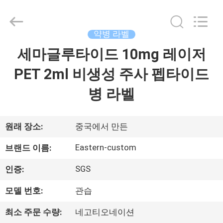
Copyright
©
2017
-
2026
약병 라벨
Hjtc
(Xiamen)
세마글루타이드 10mg 레이저
집
Industry
Co.,
Ltd.
PET 2ml 비생성 주사 펩타이드
All
Rights
Reserved.
제
병 라벨
품
원래 장소:
중국에서 만든
우
Eastern-custom
브랜드 이름:
리
SGS
인증:
에
모델 번호:
관습
대
최소 주문 수량:
네고티오네이션