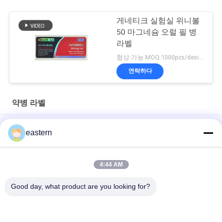
게네티크 실험실 위니볼
50 마그네슘 오럴 필 병
라벨
협상 가능 MOQ:1000pcs/design
연락하다
약병 라벨
경구용 시알리스 타달라필 100mg 라벨
eastern
SS-31 강한 접착제 라벨 펩타이드 플라스크 라벨
4:44 AM
바이오멕스 실험실 기록저장소 동화작용 주문 제작된 브랜드와 광
택이 난 박스
Good day, what product are you looking for?
모든