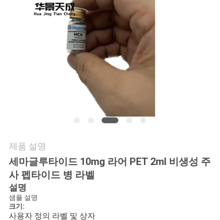
연
락
주
세
요
뉴
제품 설명
스
세마글루타이드 10mg 라어 PET 2ml 비생성 주
사 펩타이드 병 라벨
경
설명
샘플 설명
우
크기:
사용자 정의 라벨 및 상자