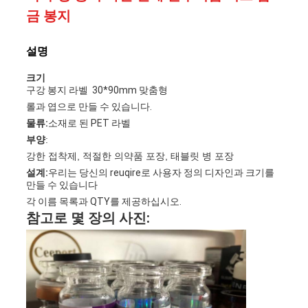
경
금 봉지
우
설명
크기
사
구강 봉지 라벨
30*90mm 맞춤형
롤과 엽으로 만들 수 있습니다.
이
물류:
소재로 된 PET 라벨
트
부양
:
강한 접착제, 적절한 의약품 포장, 태블릿 병 포장
맵
설계:
우리는 당신의 reuqire로 사용자 정의 디자인과 크기를
만들 수 있습니다
각 이름 목록과 QTY를 제공하십시오.
참고로 몇 장의 사진:
PRIVACY
POLICY