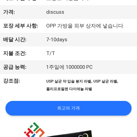
하
가격:
discuss
여
포장 세부 사항:
OPP 가방을 외부 상자에 넣습니다.
배달 시간:
7-10days
공
지불 조건:
T/T
장
여
공급 능력:
1주일에 1000000 PC
행
강조점:
,
,
USP 살균 약 입술 봉지 라벨
USP 살균 라벨
폴리프로필렌 다이애놀 라벨
품
최고의 가격
질
관