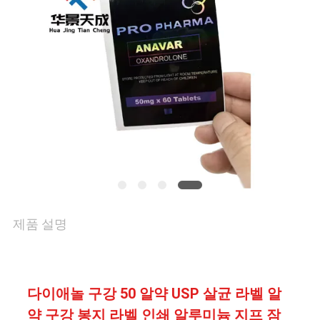
리
연
락
주
세
요
제품 설명
뉴
스
다이애놀 구강 50 알약 USP 살균 라벨 알
약 구강 봉지 라벨 인쇄 알루미늄 지프 잠