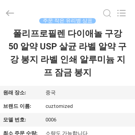
Copyright
©
2017
-
주문 작은 유리병 상표
2026
Hjtc
폴리프로필렌 다이애놀 구강
집
(Xiamen)
Industry
Co.,
50 알약 USP 살균 라벨 알약 구
Ltd.
제
All
강 봉지 라벨 인쇄 알루미늄 지
Rights
Reserved.
품
프 잠금 봉지
우
원래 장소:
중국
리
브랜드 이름:
cuztomized
에
모델 번호:
0006
대
최소 주문 수량:
소량도 가능합니다