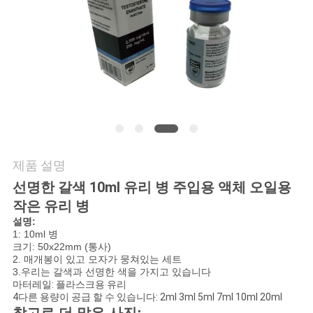
연
락
주
세
요
제품 설명
뉴
선명한 갈색 10ml 유리 병 주입용 액체 오일용
작은 유리 병
스
설명:
1: 10ml 병
크기: 50x22mm (통사)
2. 매개봉이 있고 모자가 뭉쳐있는 세트
경
3.우리는 갈색과 선명한 색을 가지고 있습니다
마터레일: 플라스크용 유리
우
4다른 용량이 공급 할 수 있습니다: 2ml 3ml 5ml 7ml 10ml 20ml