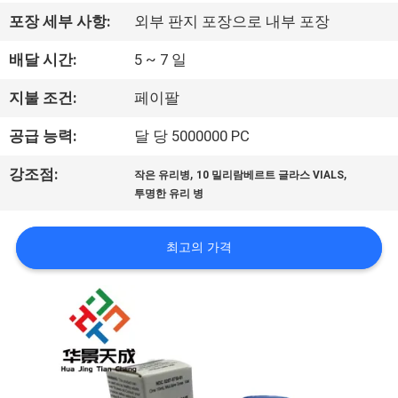
하
포장 세부 사항:
외부 판지 포장으로 내부 포장
여
배달 시간:
5 ~ 7 일
공
지불 조건:
페이팔
장
공급 능력:
달 당 5000000 PC
여
,
,
강조점:
작은 유리병
10 밀리람베르트 글라스 VIALS
투명한 유리 병
행
최고의 가격
품
질
관
리