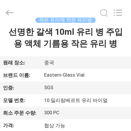
Copyright
©
2017
-
2026
작은 유리제 작은 유리병
Hjtc
(Xiamen)
선명한 갈색 10ml 유리 병 주입
집
Industry
Co.,
Ltd.
용 액체 기름용 작은 유리 병
All
Rights
Reserved.
제
품
원래 장소:
중국
Eastern-Glass Vial
브랜드 이름:
우
SGS
인증:
리
모델 번호:
10 밀리람베르트 유리 바이얼
에
300 PC
최소 주문 수량:
대
가격:
협상 가능