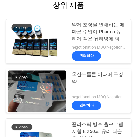
상위 제품
약제 포장을 인쇄하는 메
마른 주입이 Pharma 유
리제 작은 유리병에 의하
여 레테르를 붙입니다
negotionation MOQ:Negotionation
연락하다
옥산드롤론 아나버 구강
약
negotionation MOQ:Negotionation
연락하다
플라스틱 방수 홀로그램
시험 E 250의 유리 작은