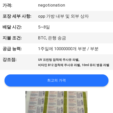
하
negotionation
가격:
여
포장 세부 사항:
opp 가방 내부 및 외부 상자
공
배달 시간:
5~8일
장
지불 조건:
BTC, 은행 송금
여
공급 능력:
1주일에 10000000개 부분 / 부분
행
,
강조점:
UV 프린팅 접착제 주사유 라벨
,
비타민 B12 접착제 주사유 라벨
10ml 유리 병용 라벨
품
최고의 가격
질
관
리