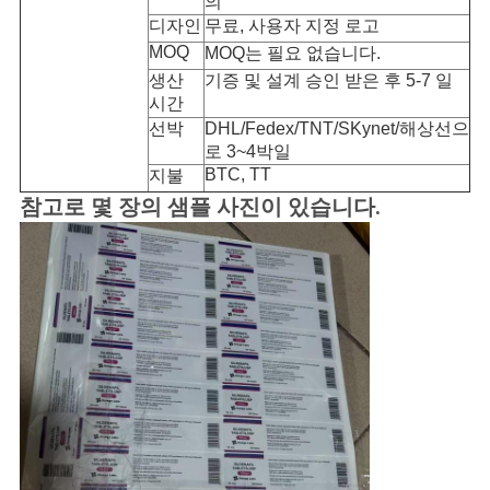
의
디자인
무료, 사용자 지정 로고
사
MOQ
MOQ는 필요 없습니다.
생산
기증 및 설계 승인 받은 후 5-7 일
이
시간
트
선박
DHL/Fedex/TNT/SKynet/해상선으
로 3~4박일
맵
BTC, TT
지불
참고로 몇 장의 샘플 사진이 있습니다.
PRIVACY
POLICY