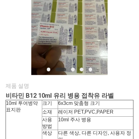
연
락
주
세
요
뉴
제품 설명
스
비타민 B12 10ml 유리 병용 접착유 라벨
10ml 투여병약
크기
6x3cm 맞춤형 크기
표지판
소재
레이저 PET,PVC,PAPER
경
사용
10ml 주사 병용
방법
우
색상
다른 색상, 다른 디자인, 사용자 정