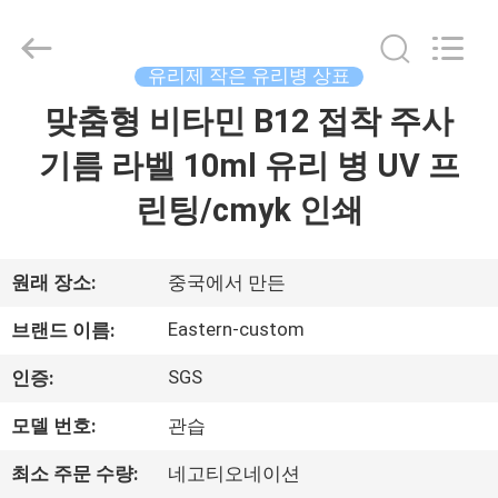
Copyright
©
2017
-
2026
유리제 작은 유리병 상표
Hjtc
(Xiamen)
맞춤형 비타민 B12 접착 주사
집
Industry
Co.,
Ltd.
기름 라벨 10ml 유리 병 UV 프
All
Rights
Reserved.
제
린팅/cmyk 인쇄
품
원래 장소:
중국에서 만든
우
Eastern-custom
브랜드 이름:
리
SGS
인증:
에
모델 번호:
관습
대
최소 주문 수량:
네고티오네이션