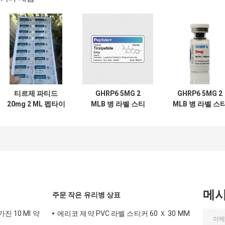
티르제 파티드
GHRP6 5MG 2
GHRP6 5MG 2
20mg 2 ML 펩타이
MLB 병 라벨 스티
MLB 병 라벨 스
드 바이알 병 라벨
커 인쇄 펩타이드 분
커 인쇄 펩타이드 
스티커 인쇄
말 라벨
말 라벨
메
주문 작은 유리병 상표
 10 Ml 약
에리코 제약 PVC 라벨 스티커 60 Ｘ 30 MM