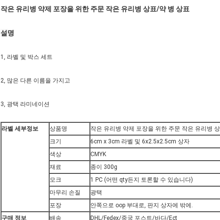
작은 유리병 약제 포장을 위한 주문 작은 유리병 상표/약 병 상표
설명
1, 라벨 및 박스 세트
2, 많은 다른 이름을 가지고
3, 광택 라미네이션
라벨 세부정보
상품명
작은 유리병 약제 포장을 위한 주문 작은 유리병 상
크기
6cm x 3cm 라벨 및 6x2.5x2.5cm 상자
색상
CMYK
재료
종이 300g
모크
1 PC (어떤 qty든지 토론할 수 있습니다)
마무리 손질
광택
포장
안쪽으로 oop 부대로, 판지 상자에 밖에.
구매 정보
배송
DHL/Fedex/중국 포스트/바다/Ect