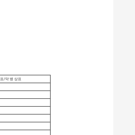
표/약 병 상표