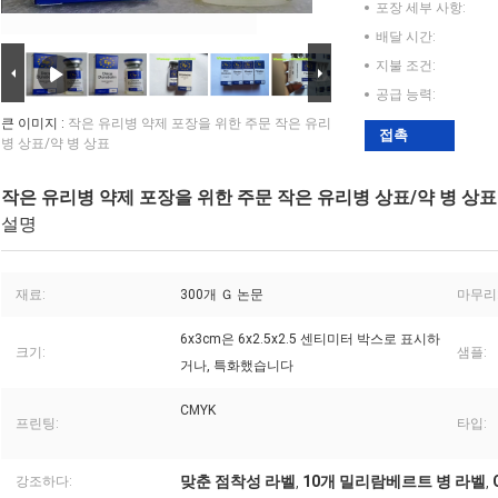
포장 세부 사항:
배달 시간:
지불 조건:
공급 능력:
큰 이미지 :
작은 유리병 약제 포장을 위한 주문 작은 유리
접촉
병 상표/약 병 상표
작은 유리병 약제 포장을 위한 주문 작은 유리병 상표/약 병 상표
설명
재료:
300개 Ｇ 논문
마무리
6x3cm은 6x2.5x2.5 센티미터 박스로 표시하
크기:
샘플:
거나, 특화했습니다
CMYK
프린팅:
타입:
맞춘 점착성 라벨
10개 밀리람베르트 병 라벨
강조하다:
,
,