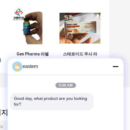
Gen Pharma 라벨
스테로이드 주사 라
티
테스트 E 아나볼릭
벨 1ml 병 라벨 보디
분
10 Ml 주사용 오일
빌더
eastern
라벨
5:56 AM
Good day, what product are you looking 
for?
시지를 남겨주세요