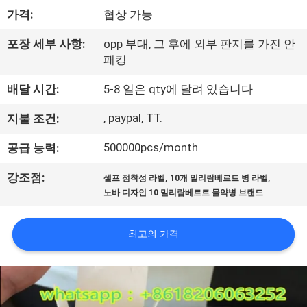
하
가격:
협상 가능
여
포장 세부 사항:
opp 부대, 그 후에 외부 판지를 가진 안
패킹
공
배달 시간:
5-8 일은 qty에 달려 있습니다
장
, paypal, TT.
지불 조건:
여
500000pcs/month
공급 능력:
행
,
,
강조점:
셀프 점착성 라벨
10개 밀리람베르트 병 라벨
노바 디자인 10 밀리람베르트 물약병 브랜드
품
질
최고의 가격
관
리