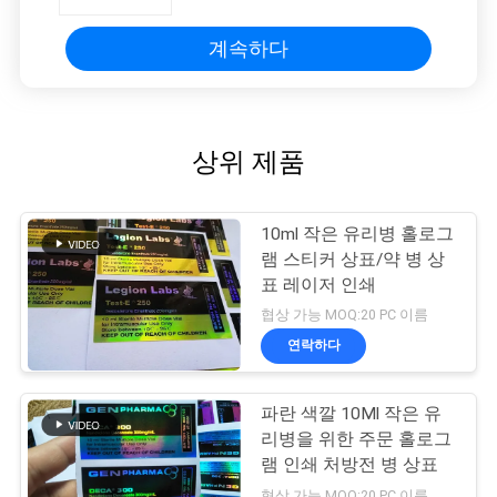
계속하다
상위 제품
10ml 작은 유리병 홀로그
램 스티커 상표/약 병 상
표 레이저 인쇄
협상 가능 MOQ:20 PC 이름
연락하다
파란 색깔 10Ml 작은 유
리병을 위한 주문 홀로그
램 인쇄 처방전 병 상표
협상 가능 MOQ:20 PC 이름