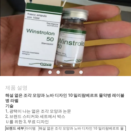
연
락
주
세
요
뉴
제품 설명
스
해설 엷은 조각 모양과 노바 디자인 10 밀리람베르트 물약병 레이블
병 라벨
기술
경
1, 광택이 나는 엷은 조각 모양과 논문
2, 브랜드 스티커와 세트에서 박스
우
Ｕ를 위한 3, 무료 디자인
브랜드 세부
아이템
해설 엷은 조각 모양과 노바 디자인 10 밀리람베르트 물