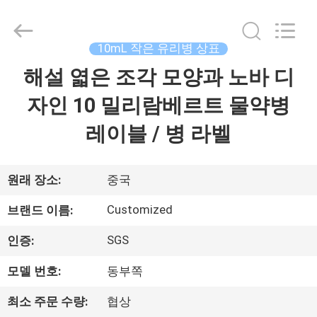
Copyright
©
2017
-
2026
10mL 작은 유리병 상표
Hjtc
(Xiamen)
해설 엷은 조각 모양과 노바 디
집
Industry
Co.,
Ltd.
자인 10 밀리람베르트 물약병
All
Rights
Reserved.
제
레이블 / 병 라벨
품
원래 장소:
중국
우
Customized
브랜드 이름:
리
SGS
인증:
에
모델 번호:
동부쪽
대
최소 주문 수량:
협상