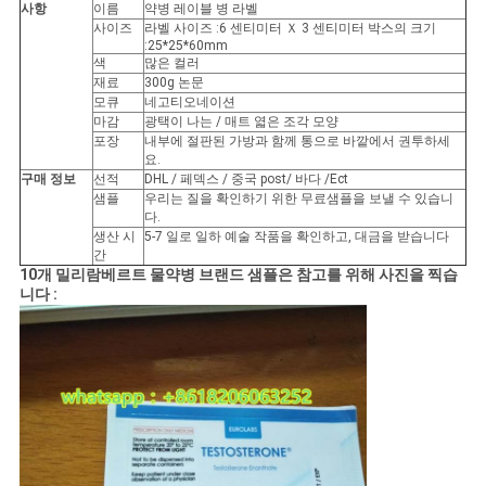
사항
이름
약병 레이블 병 라벨
사이즈
라벨 사이즈 :6 센티미터 Ｘ 3 센티미터 박스의 크기
사
:25*25*60mm
색
많은 컬러
이
재료
300g 논문
모큐
네고티오네이션
마감
광택이 나는 / 매트 엷은 조각 모양
트
포장
내부에 절판된 가방과 함께 통으로 바깥에서 권투하세
요.
맵
구매 정보
선적
DHL / 페덱스 / 중국 post/ 바다 /Ect
샘플
우리는 질을 확인하기 위한 무료샘플을 보낼 수 있습니
다.
생산 시
5-7 일로 일하 예술 작품을 확인하고, 대금을 받습니다
PRIVACY
간
10개 밀리람베르트 물약병 브랜드 샘플은 참고를 위해 사진을 찍습
POLICY
니다 :