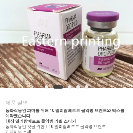
연
락
주
세
요
뉴
스
제품 설명
동화작용인 파마를 위해 10 밀리람베르트 물약병 브랜드와 박스를
경
예약했습니다
10장 밀리람베르트 물약병 라벨 스티커
우
동화작용인 것을 위한 1.10 밀리람베르트 물약병 브랜드
2. 페이퍼 소재