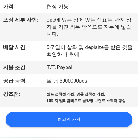
하
가격:
협상 가능
여
포장 세부 사항:
opp에 있는 장에 있는 상표는, 판지 상
자를 가진 외부 안쪽으로 자루에 넣습
공
니다.
장
배달 시간:
5-7 일이 삽화 및 depisite를 받은 것을
확인하다 후에
여
T/T, Paypal
지불 조건:
행
공급 능력:
달 당 5000000pcs
품
,
,
강조점:
셀프 점착성 라벨
맞춘 점착성 라벨
10이지 밀리람베르트 물약병 브랜드 스퀘어 형상
질
관
최고의 가격
리