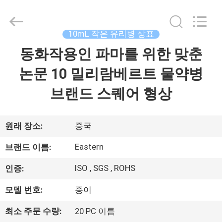
Copyright
©
2017
-
2026
10mL 작은 유리병 상표
Hjtc
(Xiamen)
동화작용인 파마를 위한 맞춘
집
Industry
Co.,
Ltd.
논문 10 밀리람베르트 물약병
All
Rights
Reserved.
제
브랜드 스퀘어 형상
품
원래 장소:
중국
우
Eastern
브랜드 이름:
리
ISO , SGS , ROHS
인증:
에
모델 번호:
종이
대
최소 주문 수량:
20 PC 이름