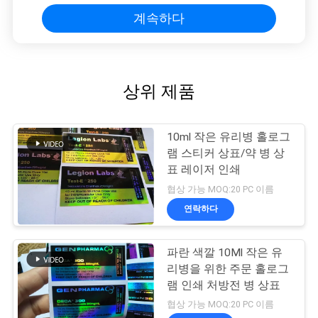
계속하다
상위 제품
10ml 작은 유리병 홀로그
램 스티커 상표/약 병 상
표 레이저 인쇄
협상 가능 MOQ:20 PC 이름
연락하다
파란 색깔 10Ml 작은 유
리병을 위한 주문 홀로그
램 인쇄 처방전 병 상표
협상 가능 MOQ:20 PC 이름