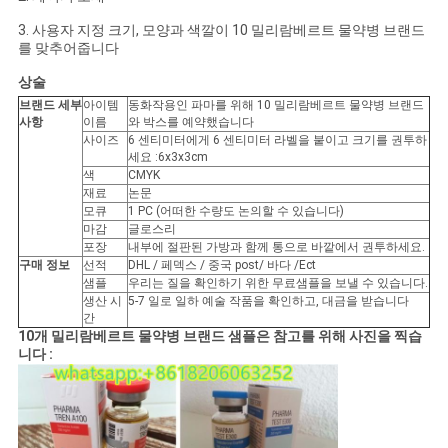
3. 사용자 지정 크기, 모양과 색깔이 10 밀리람베르트 물약병 브랜드
사
를 맞추어줍니다
이
상술
브랜드 세부
아이템
동화작용인 파마를 위해 10 밀리람베르트 물약병 브랜드
트
사항
이름
와 박스를 예약했습니다
사이즈
6 센티미터에게 6 센티미터 라벨을 붙이고 크기를 권투하
맵
세요 :6x3x3cm
색
CMYK
재료
논문
모큐
1 PC (어떠한 수량도 논의할 수 있습니다)
PRIVACY
마감
글로스리
포장
내부에 절판된 가방과 함께 통으로 바깥에서 권투하세요.
POLICY
구매 정보
선적
DHL / 페덱스 / 중국 post/ 바다 /Ect
샘플
우리는 질을 확인하기 위한 무료샘플을 보낼 수 있습니다.
생산 시
5-7 일로 일하 예술 작품을 확인하고, 대금을 받습니다
간
10개 밀리람베르트 물약병 브랜드 샘플은 참고를 위해 사진을 찍습
니다 :