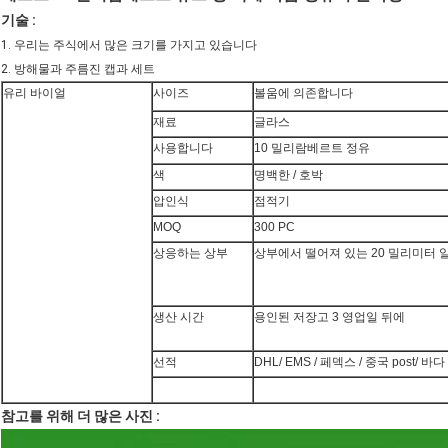
기술 :
1. 우리는 주식에서 많은 크기를 가지고 있습니다
2.
방해물과 주름진 캡
과 세트
유리 바이얼
사이즈
볼움에 의존합니다
재료
글라스
사용합니다
10 밀리람베르트 정유
색
명백한 / 호박
압인식
점적기
MOQ
300 PC
상응하는 상부
상부에서 떨어져 있는 20 밀리미터 
생산 시간
용인된 저장고 3 영업일 뒤에
선적
DHL/ EMS / 페덱스 / 중국 post/ 바
참고를 위해 더 많은 사진 :