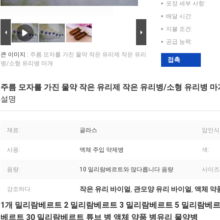
포장 세부 사항:
배달 시간:
지불 조건:
공급 능력:
큰 이미지 :
주름 모자를 가진 물약 작은 유리제 작은 유리
접촉
병/소형 유리병 마개
주름 모자를 가진 물약 작은 유리제 작은 유리병/소형 유리병 마
설명
재료:
글라스
압인식
사용:
액체 주입 약제병
색:
음량:
10 밀리람베르트와 많다릅니다 음량
사이즈
작은 유리 바이얼
관모양 유리 바이얼
액체 약
강조하다:
,
,
1개 밀리람베르트 2 밀리람베르트 3 밀리람베르트 5 밀리람베르트
베르트 30 밀리람베르트 튜브 병 액체 약품 병유리 물약병