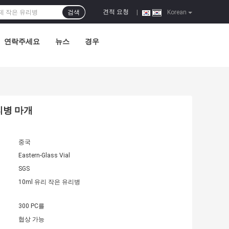
견적 요청
검색
|
Korean
연락주세요
뉴스
경우
리병 마개
중국
Eastern-Glass Vial
SGS
10ml 유리 작은 유리병
300 PC를
협상 가능