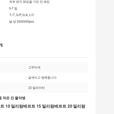
외부 판지 패킹을 가진 안 패킹
5-7 일
T/T, D/P, D/A, L/C
달 당 5000000pcs
개
:
고무마개
갈색이고 명백합니다
:
22 밀리미터
품 작은 잔 물약병
 10 밀리람베르트 15 밀리람베르트 20 밀리람