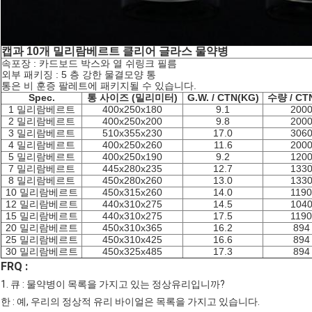
캡과 10개 밀리람베르트 클리어 글라스 물약병
속포장 : 카드보드 박스와 열 쉬링크 필름
외부 패키징 : 5 층 강한 물결모양 통
통은 비 훈증 팔레트에 패키지될 수 있습니다.
Spec.
통 사이즈 (밀리미터)
G.W. / CTN(KG)
수량 / CT
1 밀리람베르트
400x250x180
9.1
200
2 밀리람베르트
400x250x200
9.8
200
3 밀리람베르트
510x355x230
17.0
306
4 밀리람베르트
400x250x260
11.6
200
5 밀리람베르트
400x250x190
9.2
120
7 밀리람베르트
445x280x235
12.7
133
8 밀리람베르트
450x280x260
13.0
133
10 밀리람베르트
450x315x260
14.0
1190
12 밀리람베르트
440x310x275
14.5
104
15 밀리람베르트
440x310x275
17.5
1190
20 밀리람베르트
450x310x365
16.2
894
25 밀리람베르트
450x310x425
16.6
894
30 밀리람베르트
450x325x485
17.3
894
FRQ :
1. 큐 : 물약병이 목록을 가지고 있는 정상유리입니까?
한 : 예, 우리의 정상적 유리 바이얼은 목록을 가지고 있습니다.