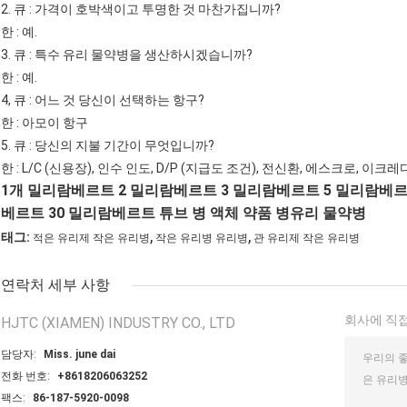
2. 큐 : 가격이 호박색이고 투명한 것 마찬가집니까?
한 : 예.
3. 큐 : 특수 유리 물약병을 생산하시겠습니까?
한 : 예.
4, 큐 : 어느 것 당신이 선택하는 항구?
한 : 아모이 항구
5. 큐 : 당신의 지불 기간이 무엇입니까?
한 : L/C (신용장), 인수 인도, D/P (지급도 조건), 전신환, 에스크로, 이크
1개 밀리람베르트 2 밀리람베르트 3 밀리람베르트 5 밀리람베르트
베르트 30 밀리람베르트 튜브 병 액체 약품 병유리 물약병
,
,
태그:
적은 유리제 작은 유리병
작은 유리병 유리병
관 유리제 작은 유리병
연락처 세부 사항
회사에 직접
HJTC (XIAMEN) INDUSTRY CO., LTD
담당자:
Miss. june dai
전화 번호:
+8618206063252
팩스:
86-187-5920-0098