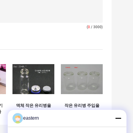
(
0
/ 3000)
기
액체 작은 유리병을
작은 유리병 주입을
과
위한 투명한 관 유리
위한 명확한 10ml
eastern
명
제 작은 유리병/작
작은 유리병 유리병
리
은 유리병
고무 마개 바다표범
어업