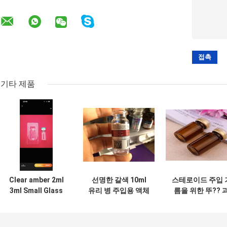
기타 제품
Clear amber 2ml
선명한 갈색 10ml
스테로이드 주입 
3ml Small Glass
유리 병 주입용 액체
름을 위한 뚜?? 
Bottles For
기름용 작은 유리 병
막대기를 가진 선
peptide powder
한 갈색 10ml 유
병