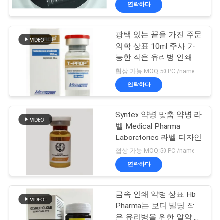
하
연락하다
여
광택 있는 끝을 가진 주문
139
의학 상표 10ml 주사 가
공
10mL 작은 유리병
능한 작은 유리병 인쇄
장
협상 가능 MOQ:50 PC /name
상표
연락하다
여
행
Syntex 약병 맞춤 약병 라
벨 Medical Pharma
Laboratories 라벨 디자인
품
111
협상 가능 MOQ:50 PC /name
주문 작은 유리병 상
질
연락하다
관
표
금속 인쇄 약병 상표 Hb
리
Pharma는 보디 빌딩 작
은 유리병을 위한 알약 상