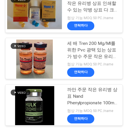
작은 유리병 상표 인쇄할
수 있는 약병 상표 다 크
사
19
기
협상 가능 MOQ:50 PC /name
이
연락하다
약제 포장 상자
트
세 배 Tren 200 Mg/Ml를
맵
위한 Pvc 광택 있는 상표
가 방수 주문 작은 유리병
에 의하여 레테르를 붙입
PRIVACY
협상 가능 MOQ:50 PC /name
니다
연락하다
POLICY
73
까만 주문 작은 유리병 상
약 병 상표
표 Nand
Phenylpropionate 100mg
광택 있는 끝
협상 가능 MOQ:50 PC /name
연락하다