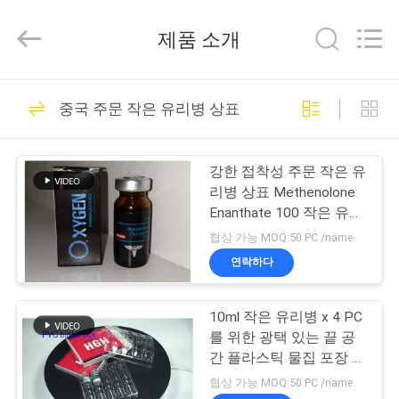
Copyright
©
2017
제품 소개
-
2026
Hjtc
(Xiamen)
집
335
Industry
Co.,
중국 주문 작은 유리병 상표
Ltd.
유리제 작은 유리병
All
Rights
Reserved.
제
상표
강한 접착성 주문 작은 유
품
리병 상표 Methenolone
Enanthate 100 작은 유리
병 상표
협상 가능 MOQ:50 PC /name
우
연락하다
256
리
10ml 작은 유리병 x 4 PC
에
약병 라벨
를 위한 광택 있는 끝 공
대
간 플라스틱 물집 포장 상
자
협상 가능 MOQ:50 PC /name