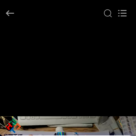
Copyright
©
2017
-
2026
Hjtc
(Xiamen)
집
Industry
Co.,
Ltd.
All
Rights
Reserved.
제
품
우
리
에
대