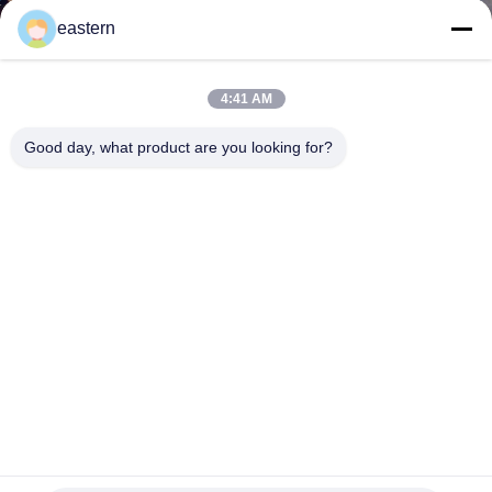
하
eastern
여
4:41 AM
공
Good day, what product are you looking for?
장
여
행
품
질
관
PVC Gloosy 정제 백색 알약 PE를 위한 주문 작은 유리병 상
리
표는 15g 20g를 병에 넣습니다