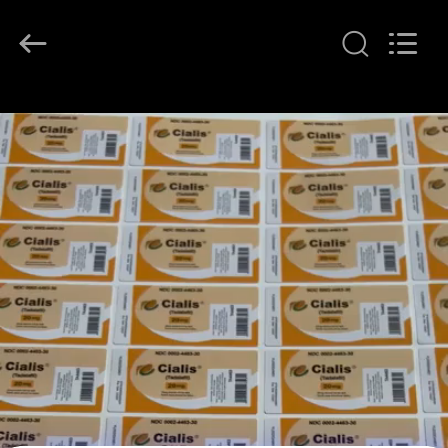
Copyright
©
2017
-
2026
Hjtc
(Xiamen)
집
Industry
Co.,
Ltd.
All
Rights
Reserved.
제
품
우
리
에
대