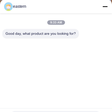
하
eastern
여
9:33 AM
공
Good day, what product are you looking for?
장
여
행
품
질
관
리
데카 듀로볼린 250 10ml 병 라벨 스테로이드 주사 약국 라벨