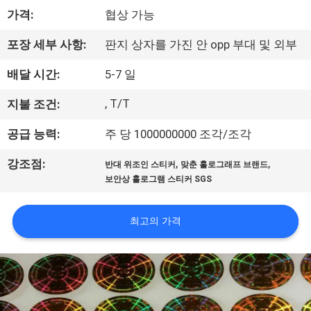
하
가격:
협상 가능
여
포장 세부 사항:
판지 상자를 가진 안 opp 부대 및 외부
공
배달 시간:
5-7 일
장
, T/T
지불 조건:
여
공급 능력:
주 당 1000000000 조각/조각
행
,
,
강조점:
반대 위조인 스티커
맞춘 홀로그래프 브랜드
보안상 홀로그램 스티커 SGS
품
최고의 가격
질
관
리