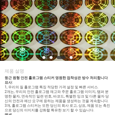
연
락
주
세
요
뉴
제품 설명
스
둥근 원형 안전 홀로그램 스티커 영원한 접착성은 방수 처리합니다
묘사:
1, 우리의 질 홀로그램 특징 적당한 가격 설정 및 빠른 서비스.
2개는, 우리의 안전 홀로그램 재고와 주문 홀로그램 이미지, 탬퍼 분
경
명한 물자, 연속적인 일련 번호, 바코드, 특별한 잉크 및 다른 물자 당
신의 안전과 예산 요구에 응하는 제품을 생성하는 것을 계속합니다.
3개, 홀로그램 스티커는 또한 당신의 회사 로고, 상표, 제품 또는 촉진
우
으로 당신의 이미지를 강화할 특유한 보기 할 수 있습니다.
명세