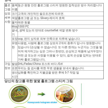
홀로
품목
둥근 원형 안전 홀로그램 스티커 영원한 접착성은 방수 처리합니다
사
그램
이름
상표
크기
고객의 개인적인 필요조건에 따르면.
세부
이
색깔
홀로그램 금 또는 Slivery 레이저 효력
사항
물자
애완 동물
Moq
1000 PC
트
끝내
, 광택 있는의 반대로 counterfiet 색깔 변화 방수
기
맵
포장
oop, 판지 상자로 외부 안쪽으로 자루에 넣습니다.
유명
사용법, 사람에 홀로그램 상표의 2개의 종류가 입니다 영원합니다
한
있습니다 (손상될 수 없습니다). 또 다른 한개는 누군가는 그것을 떨
어져 제거하고는 싶은 그러나 한번만, 손상되고 제품에 남겨두었다
PRIVACY
어떤 금 또는은 사정을 이용될 수 있다, 쉽게 손상을 입히는 반대로
가짜 홀로그램입니다,
POLICY
구입
발송
DHL/Fedex/China 포스트 바다 /Ect
정보
표본
우리는 질 검사를 위한 무료 샘플을 보내서 좋습니다.
생산
삽화를 확인하고 지불금을 받은 후에 5-7 작업 일
시간
당신의 참고를 위한 몇몇 홀로그램 스티커 그림