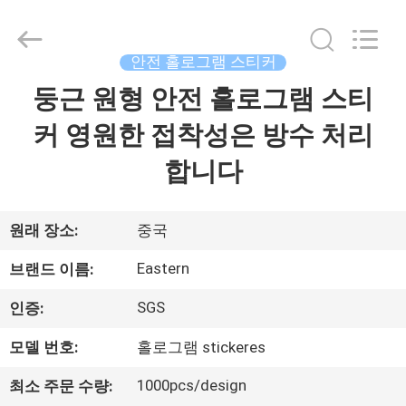
Copyright
©
2017
-
2026
안전 홀로그램 스티커
Hjtc
(Xiamen)
둥근 원형 안전 홀로그램 스티
집
Industry
Co.,
Ltd.
커 영원한 접착성은 방수 처리
All
Rights
Reserved.
제
합니다
품
원래 장소:
중국
우
Eastern
브랜드 이름:
리
SGS
인증:
에
모델 번호:
홀로그램 stickeres
대
1000pcs/design
최소 주문 수량: