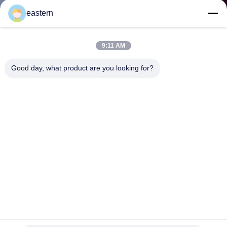
하
eastern
여
9:11 AM
공
Good day, what product are you looking for?
장
여
행
품
질
관
애완 동물 표지판 제품 인증 증진을 위한 사용자 지정 홀로그
리
램 라벨