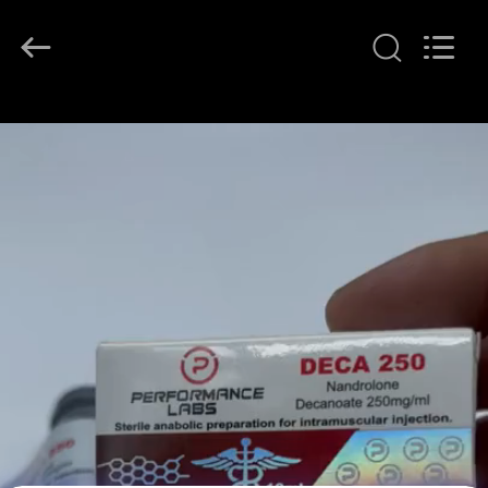
Copyright
©
2017
-
2026
Hjtc
(Xiamen)
집
Industry
Co.,
Ltd.
All
Rights
Reserved.
제
품
우
리
에
대