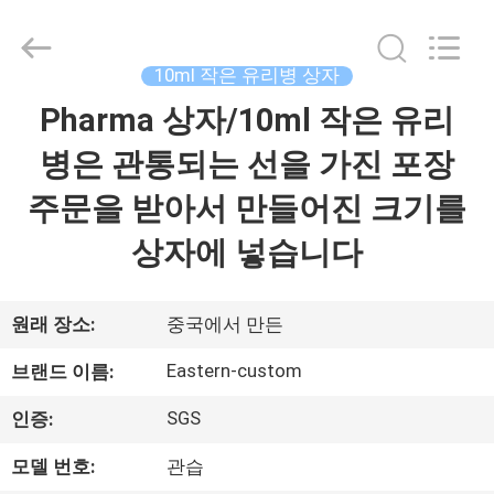
Copyright
©
2017
-
2026
10ml 작은 유리병 상자
Hjtc
(Xiamen)
Pharma 상자/10ml 작은 유리
집
Industry
Co.,
Ltd.
병은 관통되는 선을 가진 포장
All
Rights
Reserved.
제
주문을 받아서 만들어진 크기를
품
상자에 넣습니다
우
원래 장소:
중국에서 만든
리
Eastern-custom
브랜드 이름:
에
SGS
인증:
대
모델 번호:
관습