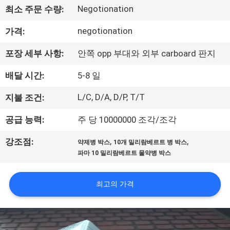
하
Negotionation
최소 주문 수량:
여
negotionation
가격:
공
포장 세부 사항:
안쪽 opp 부대와 외부 carboard 판지
장
배달 시간:
5-8 일
여
L/C, D/A, D/P, T/T
지불 조건:
행
공급 능력:
주 당 10000000 조각/조각
,
,
강조점:
약제병 박스
10개 밀리람베르트 병 박스
품
파마 10 밀리람베르트 물약병 박스
질
최고의 가격
관
리