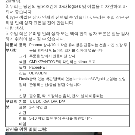
20ml 병.
3. 우리는 당신의 필요조건에 따라 logoes 및 이름을 디자인하고 바
사
꿔서 좋습니다.
4. 많은 색깔은 상자 인쇄의 선택될 수 있습니다. 우리는 주입 작은 유
이
리병 인쇄 상자 표본을 전에 만듭니다
대량 생산.
5. 주입 작은 유리병 인쇄 상자 또는 백색 판지 상자 표본은 질을 검사
트
하기 위하여 보내질 수 있습니다.
제품 세
품목
Pharma 상자/10ml 작은 유리병은 관통되는 선을 가진 포장 주
맵
부사항
문을 받아서 만들어진 크기를 상자에 넣습니다
크기
주문을 받아서 만들어진 상자
색깔
CMYK/PANTONE와 각인되는 siliver 로고
PRIVACY
물자
Paper/PET
상표
OEM/ODM
POLICY
Finsih
광택 있는 박판/광택이 없는 lamination/UV/gold 포일/는 포일
접히
관통되는 선/중심 겹/겹 아닙니다
기
신청
필수품, 약, 포장하는 음식, 전자. 널리 이용되는
구입 정
지불
T/T, L/C, O/A, D/A, D/P
보
표본
2-4 작업 일
시간
리드
5-10 작업 일은 후에 순서를 확인합니다
타임
당신을 위한 몇몇 그림: