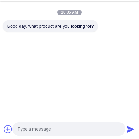
맞춤형 10ml 방울 상자 스테로이드 데카바이올 포장용 종이 반짝
이는 마무리
10:35 AM
300g 종이 포장 약품 유리 병 상자 보디빌딩 인쇄 10ml 라벨 상자
Good day, what product are you looking for?
모든
유리제 작은 유리병 
약병 라벨
상표
10mL 작은 유리병 상
주문 작은 유리병 상
표
표
10ml 작은 유리병 상
안전 홀로그램 스티
자
커
약제 포장 상자
약 병 상표
견적 요청