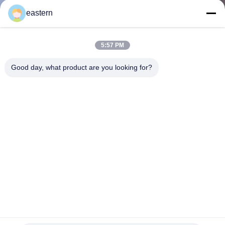
하
eastern
여
5:57 PM
공
Good day, what product are you looking for?
장
여
행
품
질
관
리
CMYK/ Pantone 인쇄 약국 종이에 있는 10ml 방울 상자