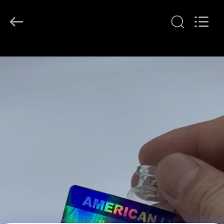
Copyright
©
2017
-
2026
Hjtc
(Xiamen)
집
Industry
Co.,
Ltd.
All
Rights
Reserved.
제
품
우
리
에
대