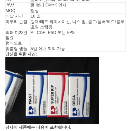
색상
풀 컬러 CMYK 인쇄
사
MOQ
협상
배달 시간
10 일
마무리 손질
광택/매트 라미네이션, 니스 칠, 골드/실버/레드/블루
이
호일 스탬핑
벡터 디자인
AI, CDR, PSD 또는 EPS
트
필요
형식으로
맵
맞춤형 샘플
5일 이내 제작 가능
당신을 위한 사진:
PRIVACY
POLICY
당사의 제품에는 다음이 포함됩니다.