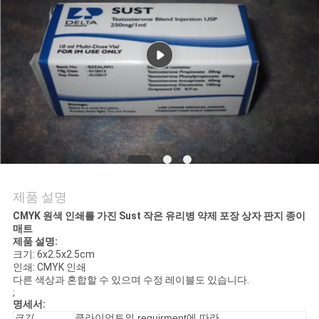
연
락
주
세
요
뉴
제품 설명
스
CMYK 원색 인쇄를 가진 Sust 작은 유리병 약제 포장 상자 판지 종이
매트
제품 설명:
크기: 6x2.5x2.5cm
경
인쇄: CMYK 인쇄
다른 색상과 혼합할 수 있으며 수정 레이블도 있습니다.
;
우
명세서:
크기
클라이언트의 requirment에 따라