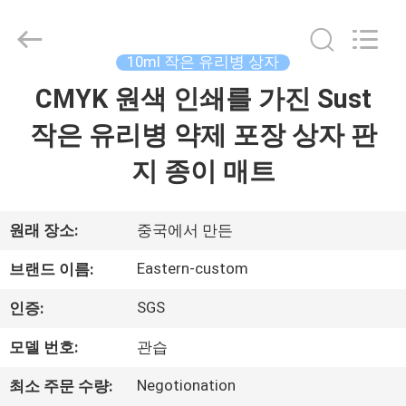
Copyright
©
2017
-
2026
10ml 작은 유리병 상자
Hjtc
(Xiamen)
CMYK 원색 인쇄를 가진 Sust
집
Industry
Co.,
Ltd.
작은 유리병 약제 포장 상자 판
All
Rights
Reserved.
제
지 종이 매트
품
원래 장소:
중국에서 만든
우
Eastern-custom
브랜드 이름:
리
SGS
인증:
에
모델 번호:
관습
대
Negotionation
최소 주문 수량: