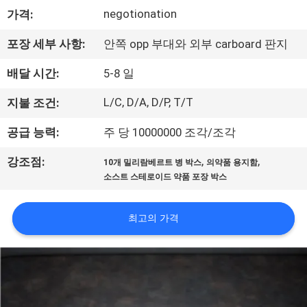
하
negotionation
가격:
여
포장 세부 사항:
안쪽 opp 부대와 외부 carboard 판지
공
배달 시간:
5-8 일
장
L/C, D/A, D/P, T/T
지불 조건:
여
공급 능력:
주 당 10000000 조각/조각
행
,
,
강조점:
10개 밀리람베르트 병 박스
의약품 용지함
소스트 스테로이드 약품 포장 박스
품
최고의 가격
질
관
리