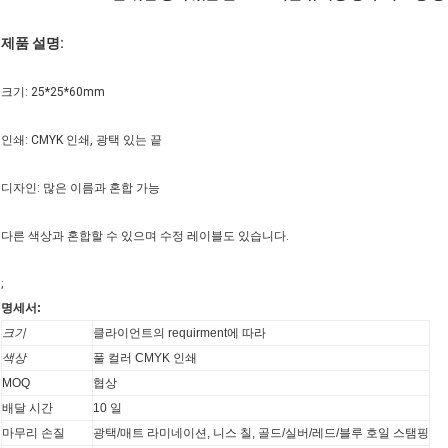
제품 설명:
크기: 25*25*60mm
인쇄: CMYK 인쇄, 광택 있는 끝
디자인: 많은 이름과 혼합 가능
다른 색상과 혼합할 수 있으며 수정 레이블도 있습니다.
;
명세서:
크기
클라이언트의 requirment에 따라
색상
풀 컬러 CMYK 인쇄
MOQ
협상
배달 시간
10 일
마무리 손질
광택/매트 라미네이션, 니스 칠, 골드/실버/레드/블루 호일 스탬핑