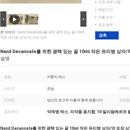
포장 세부 사항:
배달 시간:
지불 조건:
공급 능력:
큰 이미지 :
Nand Decanoate를 위한 광택 있는 끝 10ml
접촉
작은 유리병 상자/약 포장 상자
Nand Decanoate를 위한 광택 있는 끝 10ml 작은 유리병 상자
설명
재료:
카톤지 박스
사용:
사이즈:
관습
마무리
디자인:
당신의 로고와 이름과 함께 맞춥니다
프린팅
약제병 박스
의약품 용지함
10 밀리람베르트 
강조하다:
,
,
Nand Decanoate를 위한 광택 있는 끝 10ml 작은 유리병 상자/약 포장 