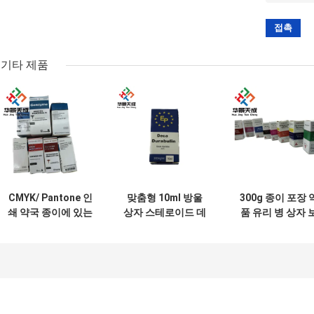
기타 제품
CMYK/ Pantone 인
맞춤형 10ml 방울
300g 종이 포장 
쇄 약국 종이에 있는
상자 스테로이드 데
품 유리 병 상자 
10ml 방울 상자
카바이올 포장용 종
디빌딩 인쇄 10m
이 반짝이는 마무리
라벨 상자