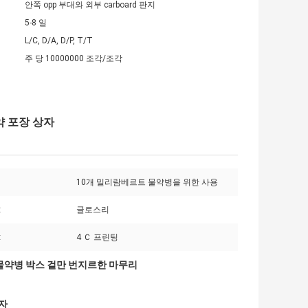
안쪽 opp 부대와 외부 carboard 판지
5-8 일
L/C, D/A, D/P, T/T
주 당 10000000 조각/조각
/약 포장 상자
10개 밀리람베르트 물약병을 위한 사용
:
글로스리
:
4 Ｃ 프린팅
물약병 박스 겉만 번지르한 마무리
상자