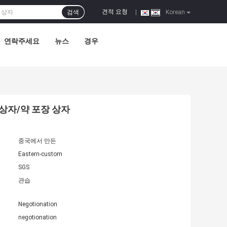
견적 요청
검색
|
Korean
연락주세요
뉴스
경우
병 상자/약 포장 상자
중국에서 만든
Eastern-custom
SGS
관습
Negotionation
negotionation