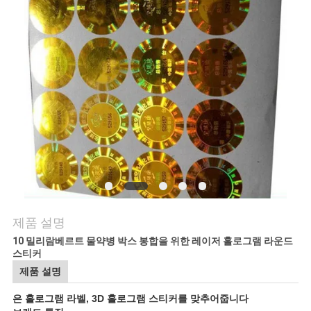
연
락
주
세
요
뉴
스
제품 설명
10 밀리람베르트 물약병 박스 봉합을 위한 레이저 홀로그램 라운드
스티커
경
제품 설명
우
은 홀로그램 라벨, 3D 홀로그램 스티커를 맞추어줍니다