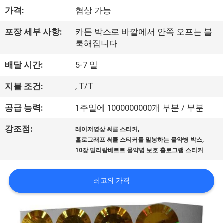
하
가격:
협상 가능
여
포장 세부 사항:
카톤 박스로 바깥에서 안쪽 오프는 불
룩해집니다
공
배달 시간:
5-7 일
장
, T/T
지불 조건:
여
공급 능력:
1주일에 1000000000개 부분 / 부분
행
,
강조점:
레이저영상 써클 스티커
,
홀로그래프 써클 스티커를 밀봉하는 물약병 박스
품
10장 밀리람베르트 물약병 보호 홀로그램 스티커
질
최고의 가격
관
리