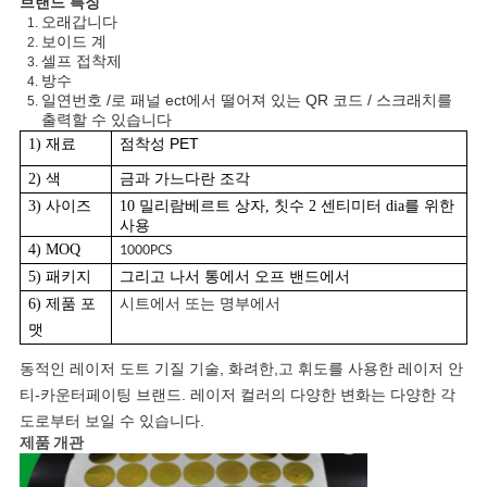
브랜드 특징
오래갑니다
사
보이드 계
셀프 접착제
방수
이
일연번호 /로 패널 ect에서 떨어져 있는 QR 코드 / 스크래치를
출력할 수 있습니다
트
점착성 PET
1) 재료
맵
금과 가느다란 조각
2) 색
3) 사이즈
10 밀리람베르트 상자, 칫수 2 센티미터 dia를 위한
사용
PRIVACY
4) MOQ
1000PCS
5) 패키지
그리고 나서 통에서 오프 밴드에서
POLICY
시트에서 또는 명부에서
6) 제품 포
맷
동적인 레이저 도트 기질 기술, 화려한,고 휘도를 사용한 레이저 안
티-카운터페이팅 브랜드. 레이저 컬러의 다양한 변화는 다양한 각
도로부터 보일 수 있습니다.
제품 개관