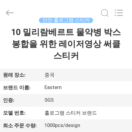
Copyright
©
2017
-
2026
안전 홀로그램 스티커
Hjtc
(Xiamen)
10 밀리람베르트 물약병 박스
집
Industry
Co.,
Ltd.
봉합을 위한 레이저영상 써클
All
Rights
Reserved.
제
스티커
품
원래 장소:
중국
우
Eastern
브랜드 이름:
리
SGS
인증:
에
모델 번호:
홀로그램 스티커 브랜드
대
1000pcs/design
최소 주문 수량: