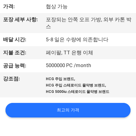
하
가격:
협상 가능
여
포장 세부 사항:
포장되는 안쪽 오프 가방, 외부 카톤 박
스
공
배달 시간:
5-8 일은 수량에 의존합니다
장
지불 조건:
페이팔, TT 은행 이체
여
5000000 PC /month
공급 능력:
행
,
강조점:
HCG 주입 브랜드
,
HCG 주입 스테로이드 물약병 브랜드
품
HCG 5000iu 스테로이드 물약병 브랜드
질
최고의 가격
관
리