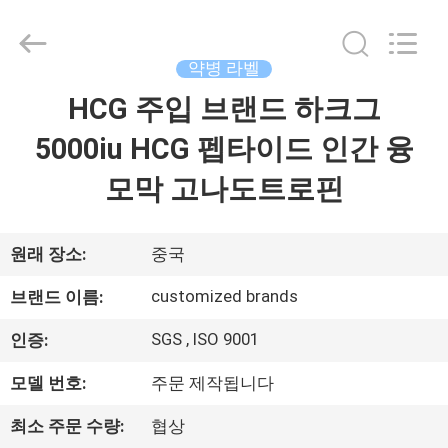
Copyright
©
2017
-
2026
약병 라벨
Hjtc
(Xiamen)
HCG 주입 브랜드 하크그
집
Industry
Co.,
Ltd.
5000iu HCG 펩타이드 인간 융
All
Rights
Reserved.
제
모막 고나도트로핀
품
원래 장소:
중국
우
customized brands
브랜드 이름:
리
SGS , ISO 9001
인증:
에
모델 번호:
주문 제작됩니다
대
최소 주문 수량:
협상