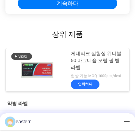
계속하다
상위 제품
게네티크 실험실 위니볼
50 마그네슘 오럴 필 병
라벨
협상 가능 MOQ:1000pcs/design
연락하다
약병 라벨
경구용 시알리스 타달라필 100mg 라벨
eastern
SS-31 강한 접착제 라벨 펩타이드 플라스크 라벨