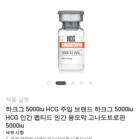
연
락
주
세
요
뉴
스
제품 설명
하크그 5000iu HCG 주입 브랜드 하크그 5000iu
경
HCG 인간 펩티드 인간 융모막 고나도트로핀
5000iu
우
세부 사항
1, 주문 제작된 브랜드와 디자인을 다루십시요