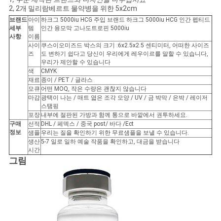
2, 2개 밀리람베르트 물약병을 위한 5x2cm
사
브랜드
아이
하크그 5000iu HCG 주입 브랜드 하크그 5000iu HCG 인간 펩티드
세부
템
인간 융모막 고나도트로핀 5000iu
이
사항
이름
사이
쿠스이오미즈드 박스의 크기 :6x2.5x2.5 센티미터, 어떠한 사이즈
즈
도 변하기 쉽다고 당신이 우리에게 레우이르를 말할 수 있습니다,
트
우리가 제안할 수 있습니다
색
CMYK
맵
재료
종이 / PET / 글라스
모큐
어떤 MOQ, 작은 수량은 괜찮지 않습니다
마감
광택이 나는 / 매트 엷은 조각 모양 / UV / 금 박막 / 은박 / 레이저
스탬핑
PRIVACY
포장
내부에 절판된 가방과 함께 통으로 바깥에서 권투하세요.
구매
선적
DHL / 페덱스 / 중국 post/ 바다 /Ect
POLICY
정보
샘플
우리는 질을 확인하기 위한 무료샘플을 보낼 수 있습니다.
생산
5-7 일로 일하 예술 작품을 확인하고, 대금을 받습니다
시간
그림