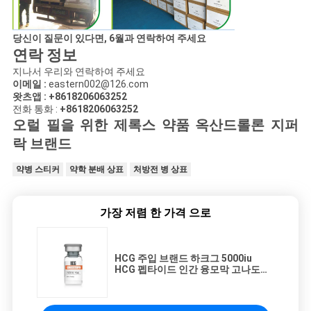
당신이 질문이 있다면, 6월과 연락하여 주세요
연락 정보
지나서 우리와 연락하여 주세요
이메일 :
eastern002@126.com
왓츠앱 : +8618206063252
전화 통화 :
+8618206063252
오럴 필을 위한 제록스 약품 옥산드롤론 지퍼
락 브랜드
약병 스티커
약학 분배 상표
처방전 병 상표
가장 저렴 한 가격 으로
HCG 주입 브랜드 하크그 5000iu
HCG 펩타이드 인간 융모막 고나도트
로핀