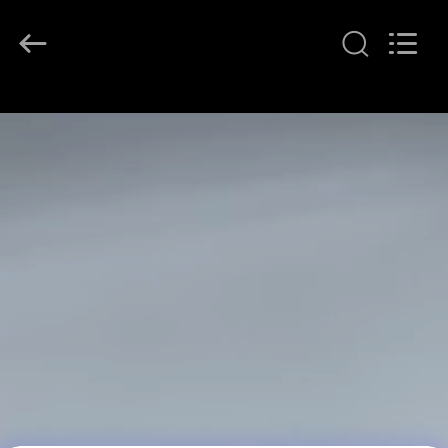
Copyright
©
2017
-
2026
Hjtc
(Xiamen)
집
Industry
Co.,
Ltd.
All
Rights
Reserved.
제
품
우
리
에
대