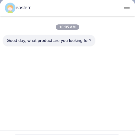
하
eastern
여
10:05 AM
공
Good day, what product are you looking for?
장
여
행
품
질
관
리
경구용 시알리스 타달라필 100mg 라벨