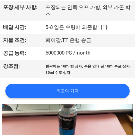
하
포장 세부 사항:
포장되는 안쪽 오프 가방, 외부 카톤 박
여
스
배달 시간:
5-8 일은 수량에 의존합니다
공
지불 조건:
페이팔,TT 은행 송금
장
5000000 PC /month
공급 능력:
여
,
,
강조점:
행
반짝이는 10ml 병 상자
주문 인쇄 된 10ml 수포 상자
10ml 수포 상자
품
최고의 가격
질
관
리