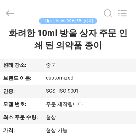
Copyright
©
2017
-
2026
10ml 작은 유리병 상자
Hjtc
(Xiamen)
화려한 10ml 방울 상자 주문 인
집
Industry
Co.,
Ltd.
쇄 된 의약품 종이
All
Rights
Reserved.
제
품
원래 장소:
중국
customized
브랜드 이름:
우
SGS , ISO 9001
인증:
리
모델 번호:
주문 제작됩니다
에
최소 주문 수량:
협상
대
가격:
협상 가능