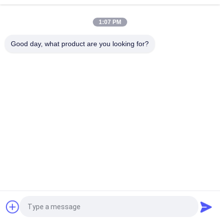
맞춤형 10ml 방울 상자 스테로이드 데카바이올 포장용 종이 반짝
이는 마무리
1:07 PM
300g 종이 포장 약품 유리 병 상자 보디빌딩 인쇄 10ml 라벨 상자
Good day, what product are you looking for?
모든
유리제 작은 유리병 
약병 라벨
상표
10mL 작은 유리병 상
주문 작은 유리병 상
표
표
10ml 작은 유리병 상
안전 홀로그램 스티
자
커
약제 포장 상자
약 병 상표
견적 요청