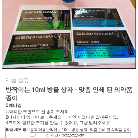
연
락
주
세
요
제품 설명
뉴
반짝이는 10ml 방울 상자 - 맞춤 인쇄 된 의약품
스
종이
D
에타일
1,
화려한 표면으로 된 종이 모서리
경
2디자인이 있다면 보내주세요. 디자인이 없다면 알려주세요.
3크기에 필요한 크기를 만들 수 있어요, 그냥 알려주세요
우
라벨 세부 정보
품목 이름
반짝이는 10ml 방울 상자 - 맞춤 인쇄 된 의약품 종이
크기
상자 크기:6x2,5x2,5cm