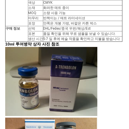
색상
CMYK
소재
화려한 매트 종이
사
MOQ
소량 사용 가능
마무리
반짝이는 / 매트 라미네이션
이
포장
안쪽은 개봉 가방, 바깥은 카튼 박스
구매 정보
선박
DHL/Fedex/중국 우편/해상/Ect
트
표본
품질 확인을 위해 무료 샘플을 보낼 수 있습니다.
생산 시간
5-7 일 후에 예술 작품을 확인하고 지불을 받습니다
10ml 투여병약 상자 사진 참조
맵
PRIVACY
POLICY