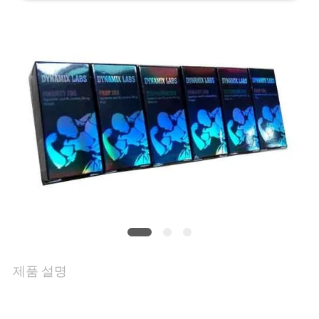
하
여
공
장
여
행
품
질
제품 설명
관