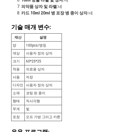
10ml 방울 라벨 및 상자:
네
의약품 상자 및 라벨:
네
카드 10ml 20ml 병 포장 병 종이 상자:
네
기술 매개 변수:
재산
설명
양
100pcs/명칭
색상
사용자 정의 상자
크기
60*25*25
적용
의료용 상자
사용
저장
디자인
사용자 정의 상자
소재
코팅 된 종이
형태
직사각형
무게
빛
포장
오프 가방 그리고 카튼