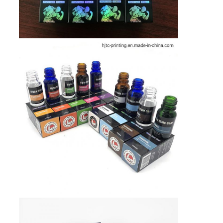
경
우
사
이
트
맵
PRIVACY
POLICY