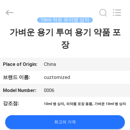
Copyright
©
2017
-
10ml 작은 유리병 상자
2026
Hjtc
가벼운 용기 투여 용기 약품 포
집
(Xiamen)
Industry
Co.,
장
Ltd.
제
All
Rights
Reserved.
품
Place of Origin:
China
브랜드 이름:
cuztomized
우
Model Number:
0006
리
강조점:
,
,
10ml 병 상자
의약품 포장 용품
가벼운 10ml 병 상자
에
대
최고의 가격