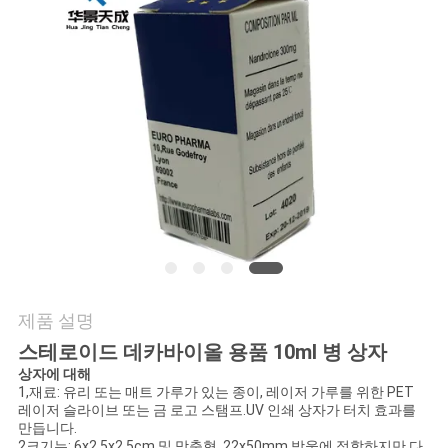
연
락
주
세
요
뉴
스
제품 설명
스테로이드 데카바이올 용품 10ml 병 상자
경
상자에 대해
1,재료: 유리 또는 매트 가루가 있는 종이, 레이저 가루를 위한 PET
레이저 슬라이브 또는 금 로고 스탬프.UV 인쇄 상자가 터치 효과를
우
만듭니다.
2크기는: 6x2,5x2,5cm 및 맞춤형, 22x50mm 방울에 적합하지만 다