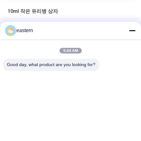
10ml 작은 유리병 상자
CMYK/ Pantone 인쇄 약국 종이에 있는 10ml 방울 상자
eastern
맞춤형 10ml 방울 상자 스테로이드 데카바이올 포장용 종이 반짝
이는 마무리
5:44 AM
300g 종이 포장 약품 유리 병 상자 보디빌딩 인쇄 10ml 라벨 상자
Good day, what product are you looking for?
모든
유리제 작은 유리병 
약병 라벨
상표
10mL 작은 유리병 상
주문 작은 유리병 상
표
표
10ml 작은 유리병 상
안전 홀로그램 스티
자
커