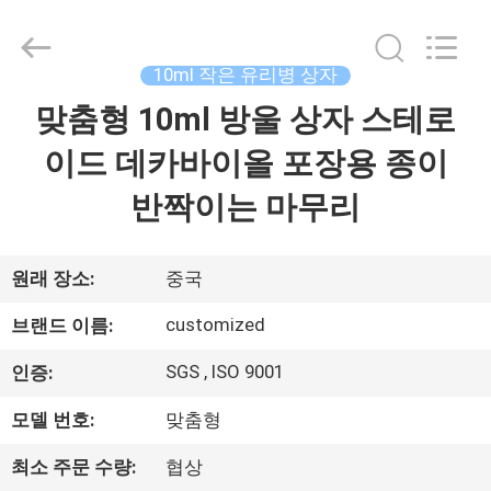
Copyright
©
2017
-
2026
10ml 작은 유리병 상자
Hjtc
(Xiamen)
맞춤형 10ml 방울 상자 스테로
집
Industry
Co.,
Ltd.
이드 데카바이올 포장용 종이
All
Rights
Reserved.
제
반짝이는 마무리
품
원래 장소:
중국
우
customized
브랜드 이름:
리
SGS , ISO 9001
인증:
에
모델 번호:
맞춤형
대
최소 주문 수량:
협상