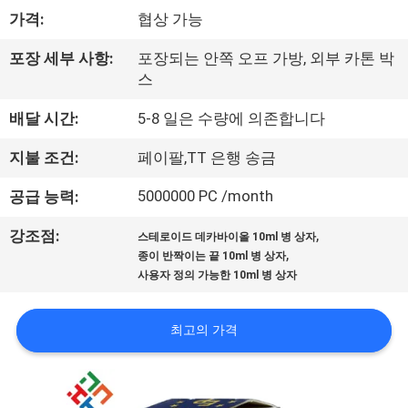
하
가격:
협상 가능
여
포장 세부 사항:
포장되는 안쪽 오프 가방, 외부 카톤 박
스
공
배달 시간:
5-8 일은 수량에 의존합니다
장
지불 조건:
페이팔,TT 은행 송금
여
5000000 PC /month
공급 능력:
행
,
강조점:
스테로이드 데카바이올 10ml 병 상자
,
종이 반짝이는 끝 10ml 병 상자
품
사용자 정의 가능한 10ml 병 상자
질
최고의 가격
관
리