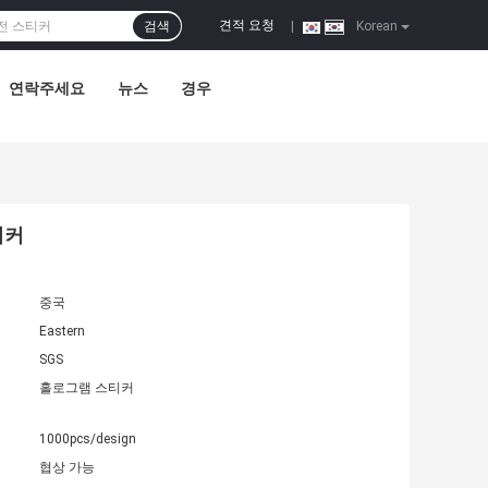
견적 요청
검색
|
Korean
연락주세요
뉴스
경우
티커
중국
Eastern
SGS
홀로그램 스티커
1000pcs/design
협상 가능