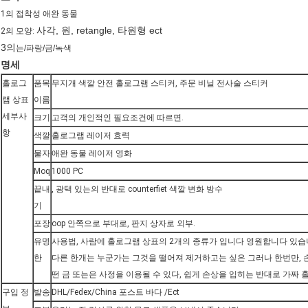
1의 접착성 애완 동물
사각, 원, retangle, 타원형 ect
2의 모양:
3의
는/파랑/금/녹색
명세
홀로그
품목
무지개 색깔 안전 홀로그램 스티커, 주문 비닐 전사술 스티커
램 상표
이름
세부사
크기
고객의 개인적인 필요조건에 따르면.
항
색깔
홀로그램 레이저 효력
물자
애완 동물 레이저 영화
Moq
1000 PC
끝내
, 광택 있는의 반대로 counterfiet 색깔 변화 방수
기
포장
oop 안쪽으로 부대로, 판지 상자로 외부.
유명
사용법, 사람에 홀로그램 상표의 2개의 종류가 입니다 영원합니다 있습니
한
다른 한개는 누군가는 그것을 떨어져 제거하고는 싶은 그러나 한번만,
떤 금 또는은 사정을 이용될 수 있다, 쉽게 손상을 입히는 반대로 가짜
구입 정
발송
DHL/Fedex/China 포스트 바다 /Ect