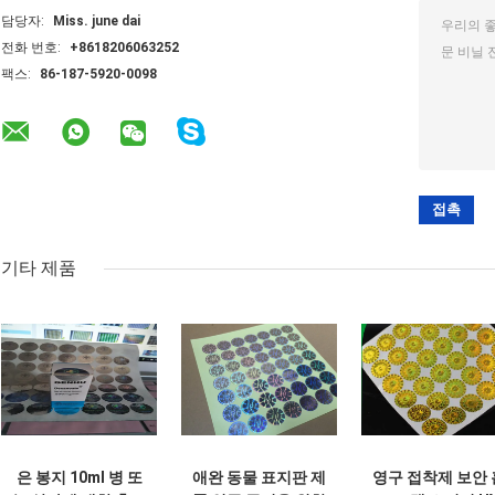
담당자:
Miss. june dai
전화 번호:
+8618206063252
팩스:
86-187-5920-0098
기타 제품
은 봉지 10ml 병 또
애완 동물 표지판 제
영구 접착제 보안 