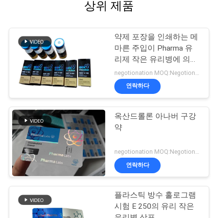
상위 제품
약제 포장을 인쇄하는 메
마른 주입이 Pharma 유
리제 작은 유리병에 의하
여 레테르를 붙입니다
negotionation MOQ:Negotionation
연락하다
옥산드롤론 아나버 구강
약
negotionation MOQ:Negotionation
연락하다
플라스틱 방수 홀로그램
시험 E 250의 유리 작은
유리병 상표