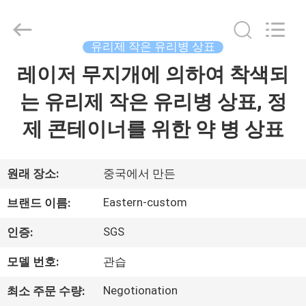
Copyright
©
2017
-
2026
유리제 작은 유리병 상표
Hjtc
(Xiamen)
레이저 무지개에 의하여 착색되
집
Industry
Co.,
Ltd.
는 유리제 작은 유리병 상표, 정
All
Rights
Reserved.
제
제 콘테이너를 위한 약 병 상표
품
원래 장소:
중국에서 만든
우
Eastern-custom
브랜드 이름:
리
SGS
인증:
에
모델 번호:
관습
대
Negotionation
최소 주문 수량: