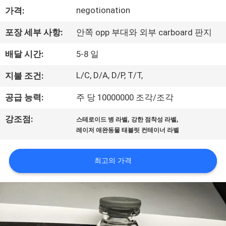
하
negotionation
가격:
여
포장 세부 사항:
안쪽 opp 부대와 외부 carboard 판지
공
배달 시간:
5-8 일
장
L/C, D/A, D/P, T/T,
지불 조건:
여
공급 능력:
주 당 10000000 조각/조각
행
,
,
강조점:
스테로이드 병 라벨
강한 점착성 라벨
레이저 애완동물 태블릿 컨테이너 라벨
품
최고의 가격
질
관
리