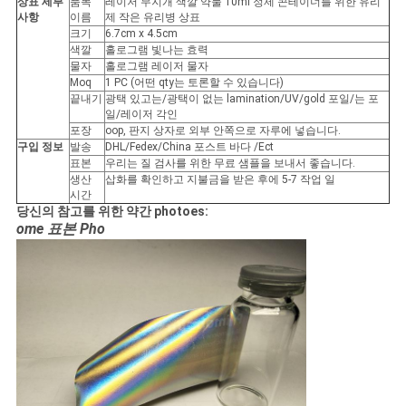
상표 세부
품목
레이저 무지개 색깔 약물 10ml 정제 콘테이너를 위한 유리
사항
이름
제 작은 유리병 상표
사
크기
6.7cm x 4.5cm
색깔
홀로그램 빛나는 효력
물자
홀로그램 레이저 물자
이
Moq
1 PC (어떤 qty는 토론할 수 있습니다)
끝내기
광택 있고는/광택이 없는 lamination/UV/gold 포일/는 포
트
일/레이저 각인
포장
oop, 판지 상자로 외부 안쪽으로 자루에 넣습니다.
맵
구입 정보
발송
DHL/Fedex/China 포스트 바다 /Ect
표본
우리는 질 검사를 위한 무료 샘플을 보내서 좋습니다.
생산
삽화를 확인하고 지불금을 받은 후에 5-7 작업 일
시간
PRIVACY
당신의 참고를 위한 약간 photoes:
ome 표본 Pho
POLICY