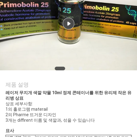
연
락
주
세
요
뉴
제품 설명
스
레이저 무지개 색깔 약물 10ml 정제 콘테이너를 위한 유리제 작은 유
리병 상표
상표 세부사항:
1의 홀로그램 materail
경
2의 Pharme 뜨거운 디자인
3개는 diffirent 이름 및 색깔과, 섞을 수 있습니다
우
묘사