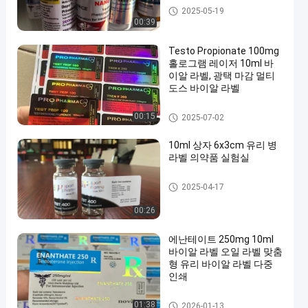
10mL 작은 유리병 상표
2025-05-19
00:39
Testo Propionate 100mg
홀로그램 레이저 10ml 바
이알 라벨, 광택 마감 멀티
도스 바이알 라벨
유리제 작은 유리병 상표
00:15
2025-07-02
10ml 상자 6x3cm 유리 병
라벨 의약품 실험실
유리제 작은 유리병 상표
2025-04-17
00:26
에난테이트 250mg 10ml
바이알 라벨 오일 라벨 맞춤
형 유리 바이알 라벨 다중
인쇄
유리제 작은 유리병 상표
01:38
2026-01-13