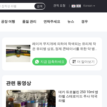
견적 요청
|
Korean
검색
공장 여행
품질 관리
연락주세요
뉴스
경우
레이저 무지개에 의하여 착색되는 유리제 작
은 유리병 상표, 정제 콘테이너를 위한 약 병
상표
지금 접촉하세요
더 알아보기
관련 동영상
데카 듀로볼린 250 10ml 병
라벨 스테로이드 주사 약국
라벨