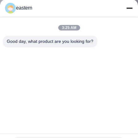
하
eastern
여
3:25 AM
공
Good day, what product are you looking for?
장
여
행
품
질
관
리
Pegmgf 5mg 제약 아나볼릭 2ml 바이알 레이저 라벨