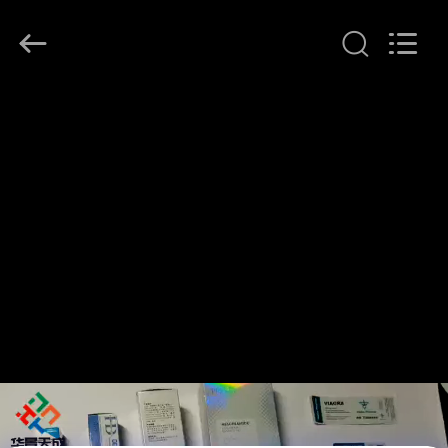
Copyright
©
2017
-
2026
Hjtc
(Xiamen)
집
Industry
Co.,
Ltd.
All
Rights
Reserved.
제
품
우
리
에
대