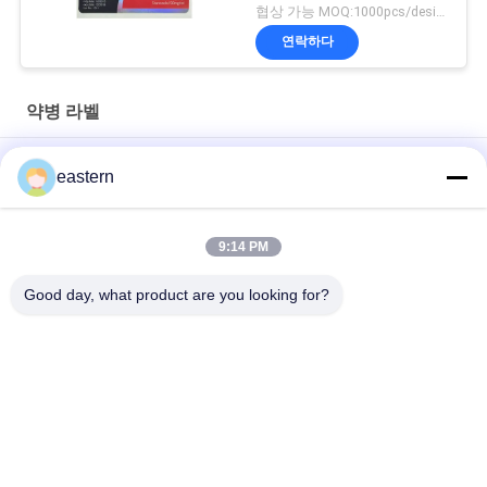
협상 가능 MOQ:1000pcs/design
연락하다
약병 라벨
경구용 시알리스 타달라필 100mg 라벨
eastern
SS-31 강한 접착제 라벨 펩타이드 플라스크 라벨
9:14 PM
바이오멕스 실험실 기록저장소 동화작용 주문 제작된 브랜드와 광
택이 난 박스
Good day, what product are you looking for?
모든
유리제 작은 유리병 
약병 라벨
상표
10mL 작은 유리병 상
주문 작은 유리병 상
표
표