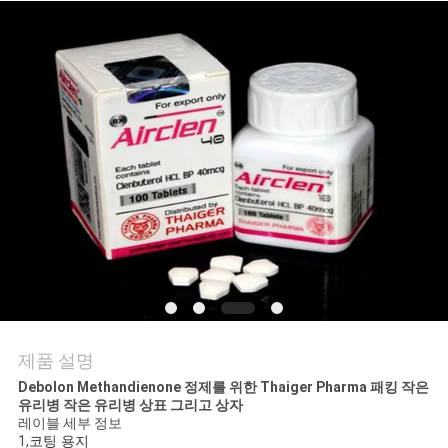
연
락
주
세
요
뉴
스
제품 설명
경
Debolon Methandienone 정제를 위한 Thaiger Pharma 패킹 작은
유리병 작은 유리병 상표 그리고 상자
우
레이블 세부 정보
1,
코팅 용지