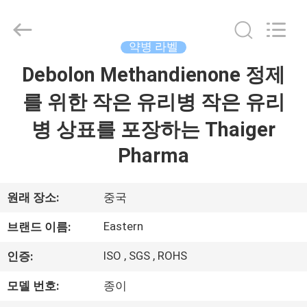
Copyright
©
2017
-
2026
약병 라벨
Hjtc
(Xiamen)
Debolon Methandienone 정제
집
Industry
Co.,
Ltd.
를 위한 작은 유리병 작은 유리
All
Rights
Reserved.
제
병 상표를 포장하는 Thaiger
품
Pharma
우
원래 장소:
중국
리
Eastern
브랜드 이름:
에
ISO , SGS , ROHS
인증:
대
모델 번호:
종이