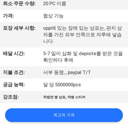
하
최소 주문 수량:
20 PC 이름
여
가격:
협상 가능
포장 세부 사항:
opp에 있는 장에 있는 상표는, 판지 상
공
자를 가진 외부 안쪽으로 자루에 넣습
장
니다.
여
배달 시간:
5-7 일이 삽화 및 depisite를 받은 것을
확인하다 후에
행
지불 조건:
서부 동맹, , paypal T/T
품
공급 능력:
달 당 5000000pcs
질
,
강조점:
처방전 병 상표
약병 스티커
관
최고의 가격
리