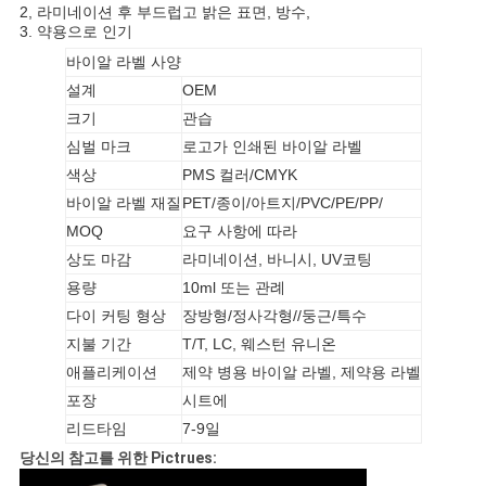
2, 라미네이션 후 부드럽고 밝은 표면, 방수,
3. 약용으로 인기
사
바이알 라벨 사양
이
설계
OEM
크기
관습
트
심벌 마크
로고가 인쇄된 바이알 라벨
맵
색상
PMS 컬러/CMYK
바이알 라벨 재질
PET/종이/아트지/PVC/PE/PP/
MOQ
요구 사항에 따라
PRIVACY
상도 마감
라미네이션, 바니시, UV코팅
POLICY
용량
10ml 또는 관례
다이 커팅 형상
장방형/정사각형//둥근/특수
지불 기간
T/T, LC, 웨스턴 유니온
애플리케이션
제약 병용 바이알 라벨, 제약용 라벨
포장
시트에
리드타임
7-9일
당신의 참고를 위한 Pictrues: