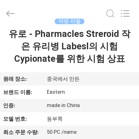
Copyright
©
2017
-
2026
약병 라벨
Hjtc
(Xiamen)
유로 - Pharmacles Streroid 작
집
Industry
Co.,
Ltd.
은 유리병 Labesl의 시험
All
Rights
Reserved.
제
Cypionate를 위한 시험 상표
품
원래 장소:
중국에서 만든
우
Eastern
브랜드 이름:
리
made in China
인증:
에
모델 번호:
동부쪽
대
50 PC /name
최소 주문 수량: