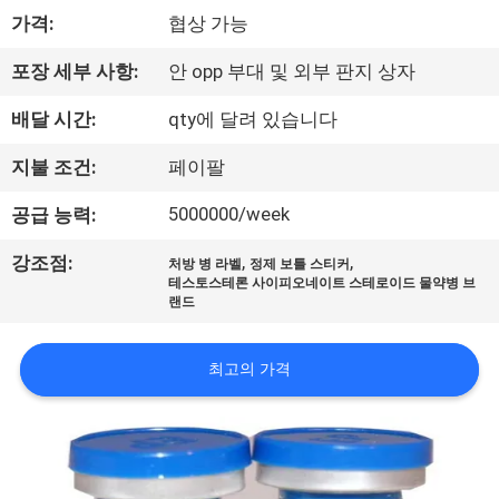
하
가격:
협상 가능
여
포장 세부 사항:
안 opp 부대 및 외부 판지 상자
공
배달 시간:
qty에 달려 있습니다
장
지불 조건:
페이팔
여
5000000/week
공급 능력:
행
,
,
강조점:
처방 병 라벨
정제 보틀 스티커
테스토스테론 사이피오네이트 스테로이드 물약병 브
랜드
품
질
최고의 가격
관
리