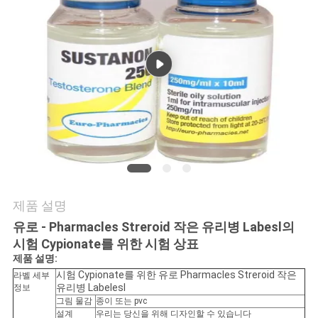
연
락
주
세
요
뉴
제품 설명
스
유로 - Pharmacles Streroid 작은 유리병 Labesl의
시험 Cypionate를 위한 시험 상표
제품 설명:
경
시험 Cypionate를 위한 유로 Pharmacles Streroid 작은
라벨 세부
유리병 Labelesl
정보
우
그림 물감
종이 또는 pvc
설계
우리는 당신을 위해 디자인할 수 있습니다