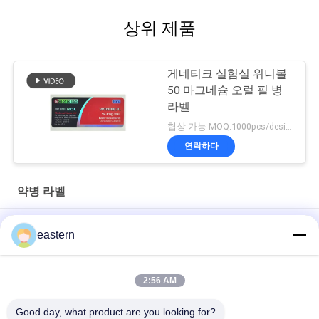
상위 제품
게네티크 실험실 위니볼
50 마그네슘 오럴 필 병
라벨
협상 가능 MOQ:1000pcs/design
연락하다
약병 라벨
경구용 시알리스 타달라필 100mg 라벨
eastern
SS-31 강한 접착제 라벨 펩타이드 플라스크 라벨
2:56 AM
바이오멕스 실험실 기록저장소 동화작용 주문 제작된 브랜드와 광
택이 난 박스
Good day, what product are you looking for?