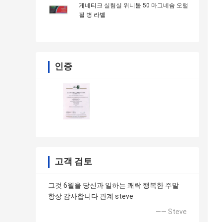
게네티크 실험실 위니볼 50 마그네슘 오럴
필 병 라벨
인증
고객 검토
그것 6월을 당신과 일하는 쾌락 행복한 주말
항상 감사합니다 관계 steve
—— Steve