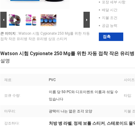
포장 세부 사항:
배달 시간:
지불 조건:
공급 능력:
큰 이미지 :
Watson 시험 Cypionate 250 Mg를 위한 자동
접촉
접착 작은 유리병 작은 유리병 상표 스티커
Watson 시험 Cypionate 250 Mg를 위한 자동 접착 작은 유
설명
재료:
PVC
사이즈
이름 당 50 PC와 디프이렌트 이름과 섞일 수
모큐 수량:
타입:
있습니다
마무리:
광택이 나는 엷은 조각 모양
지불 조
처방 병 라벨
정제 보틀 스티커
스테로이드 물
강조하다:
,
,