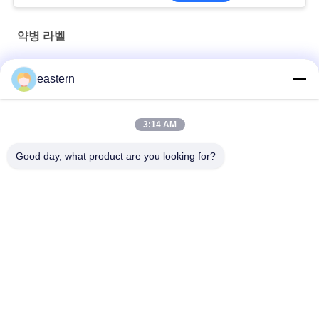
약병 라벨
경구용 시알리스 타달라필 100mg 라벨
eastern
SS-31 강한 접착제 라벨 펩타이드 플라스크 라벨
3:14 AM
바이오멕스 실험실 기록저장소 동화작용 주문 제작된 브랜드와 광
택이 난 박스
Good day, what product are you looking for?
모든
유리제 작은 유리병 
약병 라벨
상표
10mL 작은 유리병 상
주문 작은 유리병 상
표
표
10ml 작은 유리병 상
안전 홀로그램 스티