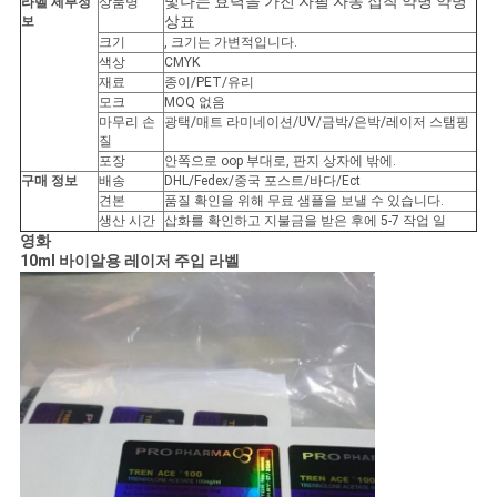
빛나는 효력을 가진 자필 자동 접착 약병 약병
라벨 세부정
상품명
상표
보
사
크기
, 크기는 가변적입니다.
색상
CMYK
이
재료
종이/PET/유리
모크
MOQ 없음
마무리 손
광택/매트 라미네이션/UV/금박/은박/레이저 스탬핑
트
질
포장
안쪽으로 oop 부대로, 판지 상자에 밖에.
맵
구매 정보
배송
DHL/Fedex/중국 포스트/바다/Ect
견본
품질 확인을 위해 무료 샘플을 보낼 수 있습니다.
생산 시간
삽화를 확인하고 지불금을 받은 후에 5-7 작업 일
영화
PRIVACY
10ml 바이알용 레이저 주입 라벨
POLICY