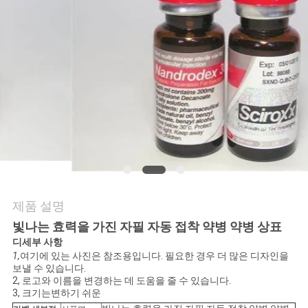
연
락
주
세
요
뉴
제품 설명
스
빛나는 효력을 가진 자필 자동 접착 약병 약병 상표
디
세부 사항
1,
여기에 있는 사진은 참조용입니다. 필요한 경우 더 많은 디자인을
경
보낼 수 있습니다.
2, 로고와 이름을 변경하는 데 도움을 줄 수 있습니다.
우
3, 크기는
변하기 쉬운