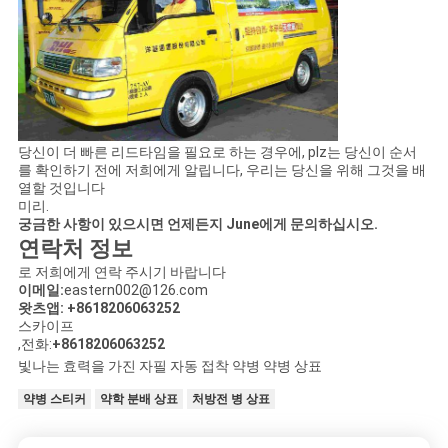
당신이 더 빠른 리드타임을 필요로 하는 경우에, plz는 당신이 순서
를 확인하기 전에 저희에게 알립니다, 우리는 당신을 위해 그것을 배
열할 것입니다
미리.
궁금한 사항이 있으시면 언제든지 June에게 문의하십시오.
연락처 정보
로 저희에게 연락 주시기 바랍니다
이메일:
eastern002@126.com
왓츠앱: +8618206063252
스카이프
,전화:
+8618206063252
빛나는 효력을 가진 자필 자동 접착 약병 약병 상표
약병 스티커
약학 분배 상표
처방전 병 상표