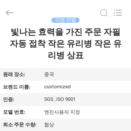
Copyright
©
2017
-
2026
약병 라벨
Hjtc
(Xiamen)
빛나는 효력을 가진 주문 자필
집
Industry
Co.,
Ltd.
자동 접착 작은 유리병 작은 유
All
Rights
Reserved.
제
리병 상표
품
원래 장소:
중국
우
customized
브랜드 이름:
리
SGS , ISO 9001
인증:
에
모델 번호:
엔진사용자 지정
대
최소 주문 수량:
협상