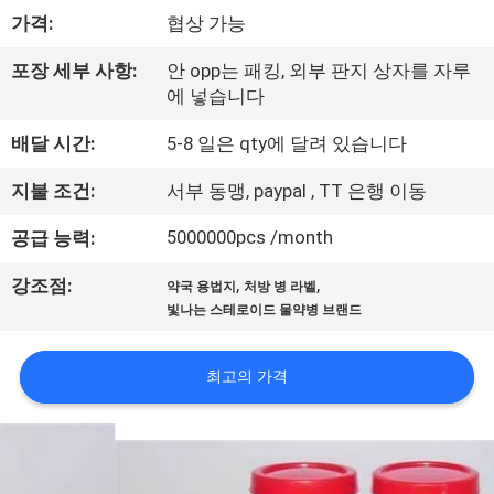
하
가격:
협상 가능
여
포장 세부 사항:
안 opp는 패킹, 외부 판지 상자를 자루
에 넣습니다
공
배달 시간:
5-8 일은 qty에 달려 있습니다
장
지불 조건:
서부 동맹, paypal , TT 은행 이동
여
5000000pcs /month
공급 능력:
행
,
,
강조점:
약국 용법지
처방 병 라벨
빛나는 스테로이드 물약병 브랜드
품
질
최고의 가격
관
리