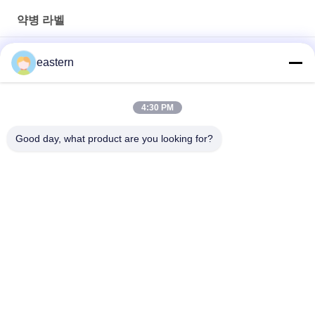
약병 라벨
경구용 시알리스 타달라필 100mg 라벨
eastern
SS-31 강한 접착제 라벨 펩타이드 플라스크 라벨
4:30 PM
바이오멕스 실험실 기록저장소 동화작용 주문 제작된 브랜드와 광
택이 난 박스
Good day, what product are you looking for?
모든
유리제 작은 유리병 
약병 라벨
상표
10mL 작은 유리병 상
주문 작은 유리병 상
표
표
10ml 작은 유리병 상
안전 홀로그램 스티
자
커