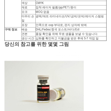
색상
CMYK
재료
접착 레이저 필름/pp/PET/종이
사
모크
MOQ 없음
마무리 손
광택/매트 라미네이션/UV/금박/은박/레이저 스탬핑
이
질
포장
안쪽으로 oop 부대로, 판지 상자에 밖에.
트
구매 정보
배송
DHL/Fedex/중국 포스트/바다/Ect
견본
품질 확인을 위해 무료 샘플을 보낼 수 있습니다.
맵
생산 시간
삽화를 확인하고 지불금을 받은 후에 5-7 작업 일
당신의 참고를 위한 몇몇 그림
PRIVACY
POLICY