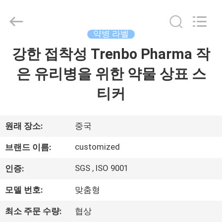
Copyright
©
2017
-
2026
약병 라벨
Hjtc
(Xiamen)
강한 접착성 Trenbo Pharma 작
집
Industry
Co.,
Ltd.
은 유리병을 위한 약물 상표 스
All
Rights
Reserved.
제
티커
품
원래 장소:
중국
우
customized
브랜드 이름:
리
SGS , ISO 9001
인증:
에
모델 번호:
맞춤형
대
최소 주문 수량:
협상