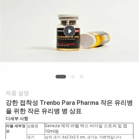
연
락
주
세
요
뉴
제품 설명
스
강한 접착성 Trenbo Para Pharma 작은 유리병
을 위한 작은 유리병 병 상표
경
디
세부 사항
Geneza 제약 라벨 박스 바이알 스토퍼 및 캡
라벨 세부정
상품명
우
10ml용
보
크기
상자 크기: 6x2.5x2.5 cm, 크기는 가변적입니다.