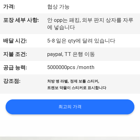
하
가격:
협상 가능
여
포장 세부 사항:
안 opp는 패킹, 외부 판지 상자를 자루
에 넣습니다
공
배달 시간:
5-8 일은 qty에 달려 있습니다
장
지불 조건:
paypal, TT 은행 이동
여
5000000pcs /month
공급 능력:
행
,
,
강조점:
처방 병 라벨
정제 보틀 스티커
트렌보 약물이 스티커로 표시합니다
품
질
최고의 가격
관
리