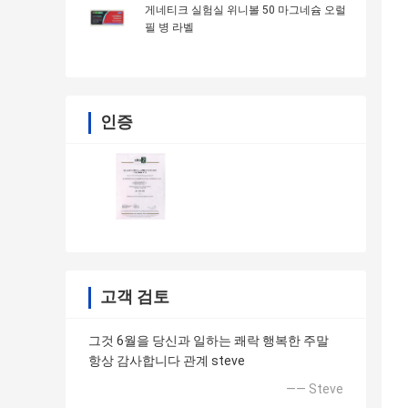
게네티크 실험실 위니볼 50 마그네슘 오럴
필 병 라벨
인증
고객 검토
그것 6월을 당신과 일하는 쾌락 행복한 주말
항상 감사합니다 관계 steve
—— Steve