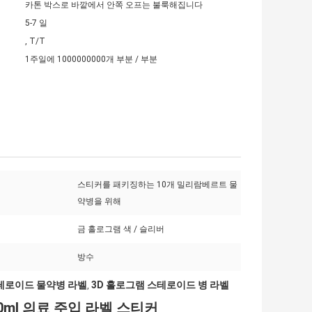
카톤 박스로 바깥에서 안쪽 오프는 불룩해집니다
5-7 일
, T/T
1주일에 1000000000개 부분 / 부분
스티커를 패키징하는 10개 밀리람베르트 물
약병을 위해
금 홀로그램 색 / 슬리버
방수
스테로이드 물약병 라벨
3D 홀로그램 스테로이드 병 라벨
,
0ml 의료 주입 라벨 스티커