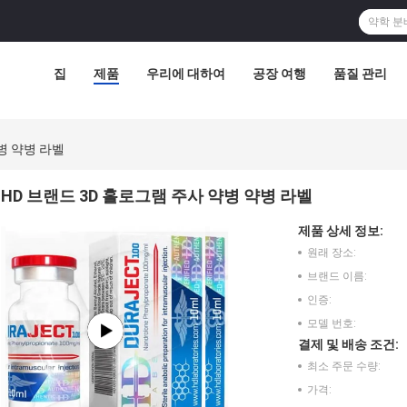
집
제품
우리에 대하여
공장 여행
품질 관리
병 약병 라벨
HD 브랜드 3D 홀로그램 주사 약병 약병 라벨
제품 상세 정보:
원래 장소:
브랜드 이름:
인증:
모델 번호:
결제 및 배송 조건:
최소 주문 수량:
가격: