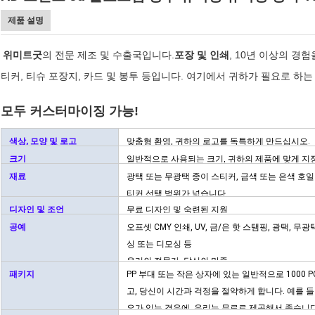
제품 설명
위미트굿
의 전문 제조 및 수출국입니다.
포장 및 인쇄
, 10년 이상의 경
티커, 티슈 포장지, 카드 및 봉투 등입니다. 여기에서 귀하가 필요로 하
모두 커스터마이징 가능!
색상, 모양 및 로고
맞춤형 환영, 귀하의 로고를 독특하게 만드십시오.
크기
일반적으로 사용되는 크기, 귀하의 제품에 맞게 지
재료
광택 또는 무광택 종이 스티커, 금색 또는 은색 호일 종이, 
티커.선택 범위가 넓습니다.
디자인 및 조언
무료 디자인 및 숙련된 지원
공예
오프셋 CMY 인쇄, UV, 금/은 핫 스탬핑, 광택, 
싱 또는 디모싱 등
우리의 전문가, 당신의 만족.
패키지
PP 부대 또는 작은 상자에 있는 일반적으로 1000
고, 당신이 시간과 걱정을 절약하게 합니다. 예를 
요가 있는 경우에, 우리는 무료로 제공해서 좋습니