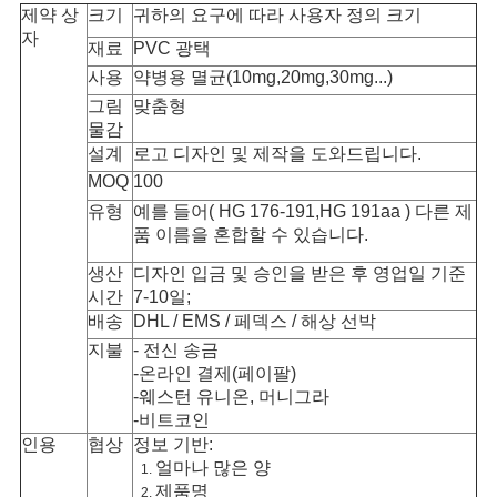
제약 상
크기
귀하의 요구에 따라 사용자 정의 크기
자
사
재료
PVC 광택
사용
약병용 멸균(10mg,20mg,30mg...)
이
그림
맞춤형
트
물감
설계
로고 디자인 및 제작을 도와드립니다.
맵
MOQ
100
유형
예를 들어( HG 176-191,HG 191aa ) 다른 제
품 이름을 혼합할 수 있습니다.
PRIVACY
생산
디자인 입금 및 승인을 받은 후 영업일 기준
POLICY
시간
7-10일;
배송
DHL / EMS / 페덱스 / 해상 선박
지불
- 전신 송금
-온라인 결제(페이팔)
-웨스턴 유니온, 머니그라
-비트코인
인용
협상
정보 기반:
얼마나 많은 양
제품명