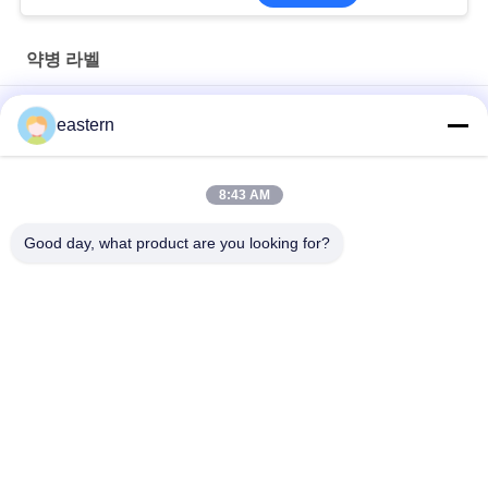
약병 라벨
경구용 시알리스 타달라필 100mg 라벨
eastern
SS-31 강한 접착제 라벨 펩타이드 플라스크 라벨
8:43 AM
바이오멕스 실험실 기록저장소 동화작용 주문 제작된 브랜드와 광
택이 난 박스
Good day, what product are you looking for?
모든
유리제 작은 유리병 
약병 라벨
상표
10mL 작은 유리병 상
주문 작은 유리병 상
표
표
10ml 작은 유리병 상
안전 홀로그램 스티