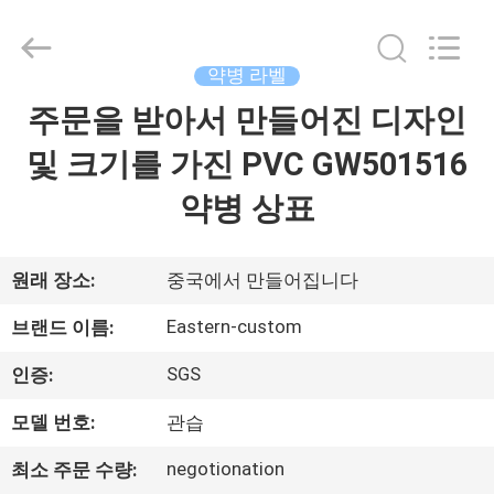
Copyright
©
2017
-
2026
약병 라벨
Hjtc
(Xiamen)
주문을 받아서 만들어진 디자인
집
Industry
Co.,
Ltd.
및 크기를 가진 PVC GW501516
All
Rights
Reserved.
제
약병 상표
품
원래 장소:
중국에서 만들어집니다
우
Eastern-custom
브랜드 이름:
리
SGS
인증:
에
모델 번호:
관습
대
negotionation
최소 주문 수량: