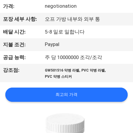
하
negotionation
가격:
여
포장 세부 사항:
오프 가방 내부와 외부 통
공
배달 시간:
5-8 일로 일합니다
장
Paypal
지불 조건:
여
공급 능력:
주 당 10000000 조각/조각
행
,
,
강조점:
GW501516 약병 라벨
PVC 약병 라벨
PVC 약병 스티커
품
최고의 가격
질
관
리