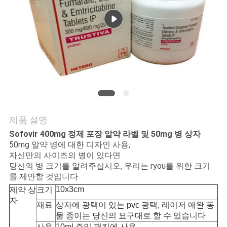
연
락
주
세
요
제품 설명
뉴
Sofovir 400mg 정제 포장 알약 라벨 및 50mg 병 상자
50mg 알약 병에 대한 디자인 사용,
스
자신만의 사이즈의 병이 있다면
당신의 병 크기를 알려주십시오, 우리는 ryou를 위한 크기
를 제안할 것입니다
경
10x3cm
제약 상
크기
자
재료
상자에 광택이 있는 pvc 광택, 레이저 애완 동
우
물 종이는 당신의 요구대로 할 수 있습니다
사용
10ml 주입 패킹에 사용