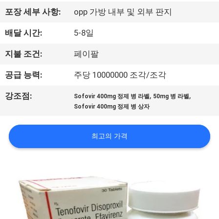
하
포장 세부 사항:
opp 가방 내부 및 외부 판지
여
배달 시간:
5-8일
공
지불 조건:
페이팔
장
공급 능력:
주당 10000000 조각/조각
여
,
,
강조점:
Sofovir 400mg 정제 병 라벨
50mg 병 라벨
Sofovir 400mg 정제 병 상자
행
최고의 가격
품
질
관
리