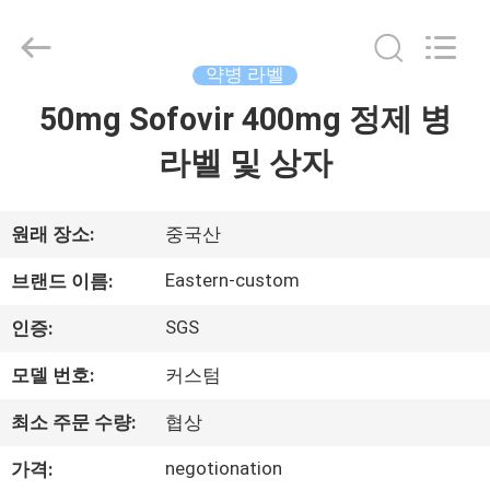
Copyright
©
2017
-
2026
약병 라벨
Hjtc
(Xiamen)
50mg Sofovir 400mg 정제 병
집
Industry
Co.,
Ltd.
라벨 및 상자
All
Rights
Reserved.
제
품
원래 장소:
중국산
Eastern-custom
브랜드 이름:
우
SGS
인증:
리
모델 번호:
커스텀
에
최소 주문 수량:
협상
대
negotionation
가격: