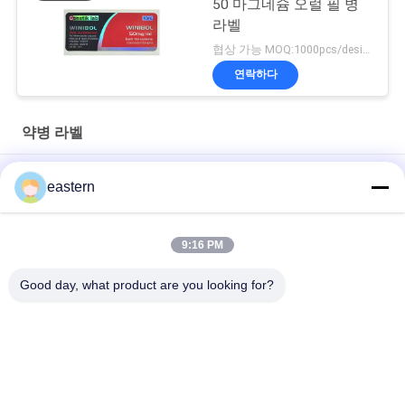
50 마그네슘 오럴 필 병
라벨
협상 가능 MOQ:1000pcs/design
연락하다
약병 라벨
경구용 시알리스 타달라필 100mg 라벨
eastern
SS-31 강한 접착제 라벨 펩타이드 플라스크 라벨
9:16 PM
바이오멕스 실험실 기록저장소 동화작용 주문 제작된 브랜드와 광
택이 난 박스
Good day, what product are you looking for?
모든
유리제 작은 유리병 
약병 라벨
상표